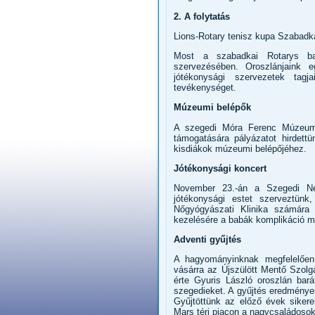
2. A folytatás
Lions-Rotary tenisz kupa Szabadk
Most a szabadkai Rotarys ba
szervezésében. Oroszlánjaink e
jótékonysági szervezetek tagj
tevékenységet.
Múzeumi belépők
A szegedi Móra Ferenc Múzeumm
támogatására pályázatot hirdett
kisdiákok múzeumi belépőjéhez.
Jótékonysági koncert
November 23.-án a Szegedi Nem
jótékonysági estet szerveztün
Nőgyógyászati Klinika számára 
kezelésére a babák komplikáció m
Adventi gyűjtés
A hagyományinknak megfelelően,
vásárra az Újszülött Mentő Szolgá
érte Gyuris László oroszlán bar
szegedieket. A gyűjtés eredménye
Gyűjtöttünk az előző évek sikere
Mars téri piacon a nagycsaládosok