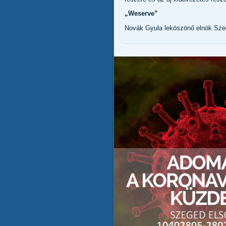
„Weserve”
Novák Gyula leköszönő elnök Sze