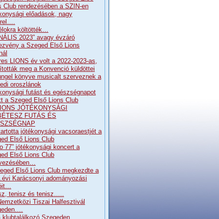
s Club rendezésében a SZIN-en
konysági előadások, nagy
rrel….
élokra költötték…
NÁLIS 2023” avagy évzáró
ezvény a Szeged Első Lions
nál
res LIONS év volt a 2022-2023-as,
pították meg a Konvenció küldöttei
ngel könyve musicalt szerveznek a
edi oroszlánok
konysági futást és egészségnapot
ott a Szeged Első Lions Club
. LIONS JÓTÉKONYSÁGI
BÉTESZ FUTÁS ÉS
SZSÉGNAP
artotta jótékonysági vacsoraestjét a
ed Első Lions Club
o 77” jótékonysági koncert a
ed Első Lions Club
rvezésében…
eged Első Lions Club megkezdte a
.évi Karácsonyi adományozási
óit…
sz, tenisz és tenisz…..
Nemzetközi Tiszai Halfesztivál
geden….
 klubtalálkozó Szegeden…