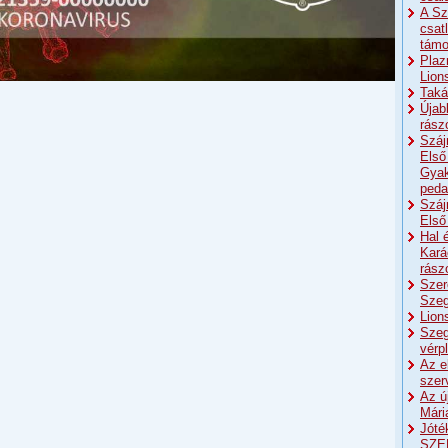
A Sz
csat
támo
Plaz
Lion
Taká
Újab
rász
Száj
Első
Gyak
peda
Száj
Első
Hal 
Kará
rász
Szer
Szeg
Lion
Szeg
vérp
Az e
szer
Az ú
Mári
Jóté
SZE