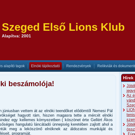
Szeged Első Lions Klub
Alapítva: 2001
és alapító tagok
Elnöki tájékoztató
Rendezvények
Relikviák és dokumen
Hírek
ki beszámolója!
Jóté
jegy
Az é
vánd
Szeg
LION
 júniusban vettem át az elnöki teendőket elődömtől Nemesi Pál
teni
örökséget hagyott rám, hiszen magasra tette a mércét elnöki
szer
indez egy kellemes környezetben ( köszönet érte Gellért Ákos
Jóté
sőséges hangulatú láncátadó ünnepség keretében zajlott ahol a
ntük meg a leköszönő elnöknek az áldozatos munkáját és
össz
léseit, programját.
„Füg