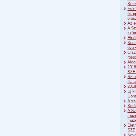
Korm
Eskü
és ú
oros
Az e
A Sz
szün
Elnö
Koss
éve 
Orsz
ross
Áldo
2018
SZE
Szín
illat
2018:
Új k
Lion
A sz
Kará
A Sz
múze
muze
Élet
SZE
Nove