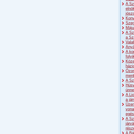
A Sz
elnö
jósz
Konv
Szeg
Máju
A Sz
a Sz
Vala
Anyá
A ko
foly
Köze
házi
Ózon
men
A Sz
Húsv
ünne
A Li
a já
Üzen
vona
egés
A Sz
járv
rész
A Bá