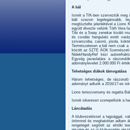
A bál
Ismét a TIK-ben szerveztük meg 
báli szezon legelegánsabb, le
megtisztelte jelenlétével a Lion
együtt élvezte velünk Tóth Vera f
Tibi és a Sway zenekar kiváló mu
és csodás hangulatú estét varáz
szivarszoba, casinó, jósda, kokt
Természetesen a bál nem csak a s
között az SZTE ÁOK Szemészeti K
NidekHandyRef kézi autorefrakto
Egység javaslatára a rászorul
adománylevelet 2.000.000 Ft érté
Tehetséges diákok támogatása
Három tehetséges, de rászoruló
adományt adtunk a 2016/17-es iskol
Lions teniszverseny és regatta Ba
Ismét sikeresen szerepeltünk a ha
Láncátadás
A klubvezetéssel a tagsággal, v
örömmel és meghatottan adtam át 
rengeteget segített az elnöki t
részére és az új klubvezetés részér