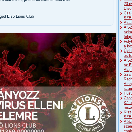
20 é
Első
Csal
ged Első Lions Club
SZE
A pa
A SZ
szim
fela
Foly
a kö
Újab
és I
A SZ
az E
Alap
Szám
Radn
Aran
szá
Húsv
Cson
Káro
részé
Kisz
SZE
A Sz
szám
csal