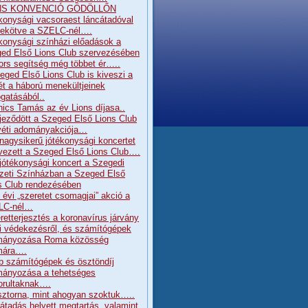
NS KONVENCIÓ GÖDÖLLŐN
konysági vacsoraest láncátadóval
ekötve a SZELC-nél….
konysági színházi előadások a
ed Első Lions Club szervezésében
ors segítség még többet ér…..
eged Első Lions Club is kiveszi a
ét a háború menekültjeinek
gatásából..
nics Tamás az év Lions díjasa..
jeződött a Szeged Első Lions Club
éti adományakciója…
 nagysikerű jótékonysági koncertet
vezett a Szeged Első Lions Club….
 jótékonysági koncert a Szegedi
eti Színházban a Szeged Első
s Club rendezésében
 évi „szeretet csomagjai” akció a
LC-nél…
retterjesztés a koronavírus járvány
ni védekezésről, és számítógépek
mányozása Roma közösség
mára….
b számítógépek és ösztöndíj
ányozása a tehetséges
orultaknak….
sztorna, mint ahogyan szoktuk…..
átadás helyett megtartás, valamint