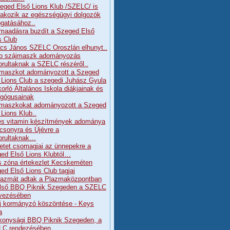
eged Első Lions Klub /SZELC/ is
lakozik az egészségügyi dolgozók
gatásához..
maadásra buzdít a Szeged Első
s Club
cs János SZELC Oroszlán elhunyt..
b szájmaszk adományozás
orultaknak a SZELC részéről..
maszkot adományozott a Szeged
 Lions Club a szegedi Juhász Gyula
orló Általános Iskola diákjainak és
gógusainak
maszkokat adományozott a Szeged
 Lions Klub..
és vitamin készítmények adománya
csonyra és Újévre a
orultaknak…
etet csomagjai az ünnepekre a
ed Első Lions Klubtól…
s zóna értekezlet Kecskeméten
ed Első Lions Club tagjai
lazmát adtak a Plazmaközpontban
lső BBQ Piknik Szegeden a SZELC
vezésében
j kormányzó köszöntése - Keys
a
konysági BBQ Piknik Szegeden, a
LC rendezésében