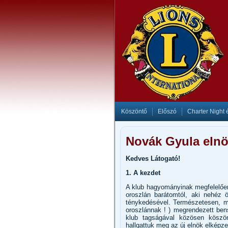
Köszöntő
Előszó
Charter Night 
Novák Gyula elnö
Kedves Látogató!
1. A kezdet
A klub hagyományinak megfelelően
oroszlán barátomtól, aki nehéz 
ténykedésével. Természetesen, m
oroszlánnak ! ) megrendezett ben
klub tagságával közösen köszö
hallgattuk meg az új elnök elképze