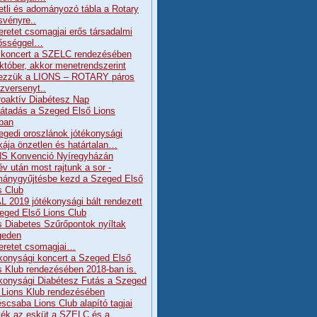
etli és adományozó tábla a Rotary
svényre..
eretet csomagjai erős társadalmi
lősséggel…
koncert a SZELC rendezésében
któber, akkor menetrendszerint
ezzük a LIONS – ROTARY páros
szversenyt..
Proaktív Diabétesz Nap
átadás a Szeged Első Lions
ban
egedi oroszlánok jótékonysági
ája önzetlen és határtalan…
S Konvenció Nyíregyházán
év után most rajtunk a sor -
ánygyűjtésbe kezd a Szeged Első
s Club
L 2019 jótékonysági bált rendezett
eged Első Lions Club
s Diabetes Szűrőpontok nyíltak
geden
eretet csomagjai…
konysági koncert a Szeged Első
s Klub rendezésében 2018-ban is.
konysági Diabétesz Futás a Szeged
 Lions Klub rendezésében
scsaba Lions Club alapító tagjai
tték az esküt a SZELC és a