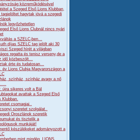
ányzóság közreműködésével
tétel a Szeged Első Lions Klubban,
j tagjelöltet hagytak jóvá a szegedi
zlánok
lnök legyőzhetetlen
eged Első Lions Clubnál nincs nyári
et
kváltás a SZELC-ben…
uth díjas SZELC tag jelölt aki 30
viszi Szeged hírét a világban
ágos regatta és tenisz verseny,de a
z idő közbeszólt…
ztak érte és tudatosan…
. év Lions Clubja Magyarországon a
LC
ház, színház, színház avagy a nő
a…..
 újra sikeres volt a Bál
lubtagokat avattak a Szeged Első
s Klubban.
eretet csomagjai..
csonyi szeretet szolgálat..
egedi Oroszlánok szeretik
umukat és tisztelik a
ológusok munkáját!
mentő készülékeket adományozott a
LC
mberben mint mindég, LIONS