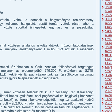
Lion
Jóté
sike
án
Jó c
„LIO
rátaink voltak a sorosak a hagyományos teniszverseny
rend
gy kellemes hangulatú, baráti tornán vettek részt, ahol a
Club
ai közös sporttal ünnepelték egymást és a jószolgálati
Sike
álla
Dzsu
szeg
al közösen általános iskolás diákok múzeumlátogatásának
Jóté
ünk, melynek eredményeként 1 millió Ft-ot adtunk a rászoruló
tart
III
DIA
EGÉ
zeti Színházban a Csík zenekar fellépésével fergeteges
Megt
k, melynek az eredményéből 749.300 Ft értékben az SZTE
Szeg
LED kékfényű lámpát vásároltunk az újszülöttkori sárgaság
„Hob
entes gyors felépülésének elősegítésére
Szeg
sze
A Sz
2022
 ismét közösen települtünk ki a Szécsényi téri Karácsonyi
akci
lattal közös gyűjtésre, ahol pogácsával és bejglivel ( köszönet
Teni
átunknak!) és forralt borralvendégeltük meg az adakozó kedvű
25. 
s volt – 202.000 Ft adományt adtunk át az újszülött mentőknek.
Sze
in felbuzdulva Németh István oroszlán társunk segítségével a
 számára élelmiszert és ruhaneműt is.
Zóna