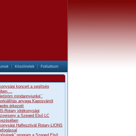
tumok
Köszönetek
Fotóalbum
konysági koncert a segítség
ében….
letöröm mindannyiunké´´
orkiállítás anyaga Kaposvárról
edre érkezett
S-Rotary jótékonysági
szverseny a Szeged Első LC
vezésében
konysági Halfesztivál Rotary-LIONS
efogással
gőségek” program a Szeged Első