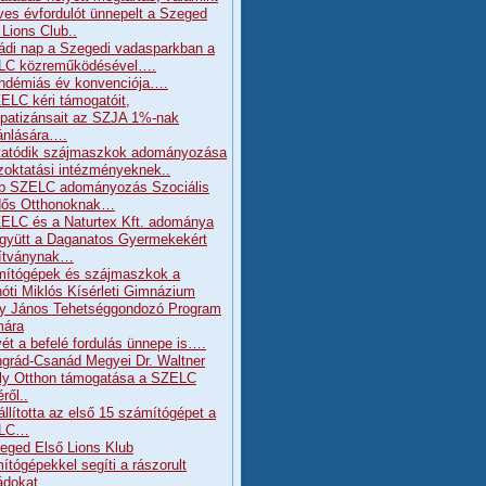
ves évfordulót ünnepelt a Szeged
 Lions Club..
ádi nap a Szegedi vadasparkban a
LC közreműködésével….
ndémiás év konvenciója….
ELC kéri támogatóit,
patizánsait az SZJA 1%-nak
jánlására….
tatódik szájmaszkok adományozása
zoktatási intézményeknek..
b SZELC adományozás Szociális
dős Otthonoknak…
ELC és a Naturtex Kft. adománya
gyütt a Daganatos Gyermekekért
ítványnak…
ítógépek és szájmaszkok a
óti Miklós Kísérleti Gimnázium
y János Tehetséggondozó Program
mára
ét a befelé fordulás ünnepe is….
grád-Csanád Megyei Dr. Waltner
ly Otthon támogatása a SZELC
ről..
állította az első 15 számítógépet a
LC…
eged Első Lions Klub
ítógépekkel segíti a rászorult
ádokat…