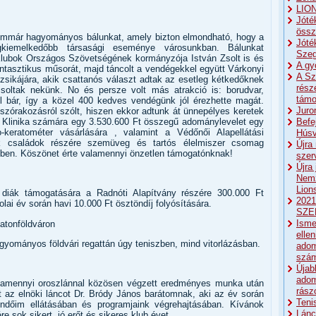
LIO
Jóté
össz
immár hagyományos bálunkat, amely bizton elmondható, hogy a
Jóté
gkiemelkedőbb társasági eseménye városunkban. Bálunkat
Szeg
s Klubok Országos Szövetségének kormányzója István Zsolt is és
A gy
antasztikus műsorát, majd táncolt a vendégekkel együtt Várkonyi
A Sz
zsikájára, akik csattanós választ adtak az esetleg kétkedőknek
rész
soltak nekünk. No és persze volt más atrakció is: borudvar,
támo
él bár, így a közel 400 kedves vendégünk jól érezhette magát.
Juro
zórakozásról szólt, hiszen ekkor adtunk át ünnepélyes keretek
linika számára egy 3.530.600 Ft összegű adománylevelet egy
Befe
-keratométer vásárlására , valamint a Védőnői Alapellátási
Húsv
ók családok részére szemüveg és tartós élelmiszer csomag
Újra
kben. Köszönet érte valamennyi önzetlen támogatónknak!
szer
Újra
Nemz
Lion
 diák támogatására a Radnóti Alapítvány részére 300.000 Ft
2021
ai év során havi 10.000 Ft ösztöndíj folyósítására.
SZE
Isme
latonföldváron
elle
gyományos földvári regattán úgy teniszben, mind vitorlázásban.
ado
szá
Újab
adom
alamennyi oroszlánnal közösen végzett eredményes munka után
rász
az elnöki láncot Dr. Bródy János barátomnak, aki az év során
Teni
eendőim ellátásában és programjaink végrehajtásában. Kívánok
Lánc
e sok sikert, jó erőt és sikeres klub évet.