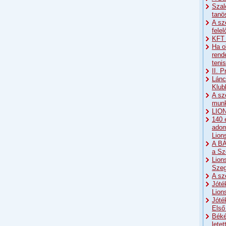
Szal
tanö
A sz
fele
KFT 
Ha o
rend
teni
II. 
Lánc
Klub
A sz
munk
LION
140 
adom
Lion
A BÁ
a Sz
Lion
Sze
A sz
Jóté
Lion
Jóté
Első
Béké
lete