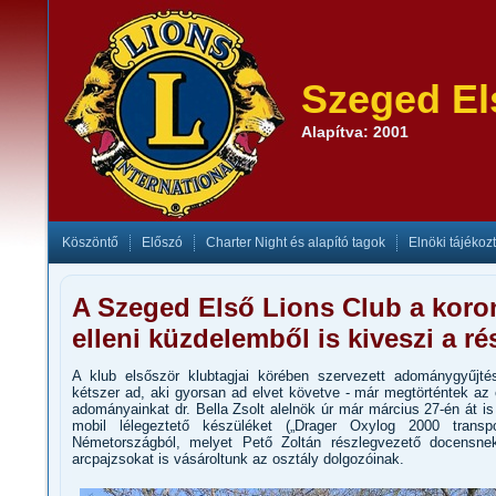
Szeged El
Alapítva: 2001
Köszöntő
Előszó
Charter Night és alapító tagok
Elnöki tájékoz
A Szeged Első Lions Club a koro
elleni küzdelemből is kiveszi a ré
A klub elsőször klubtagjai körében szervezett adománygyűjt
kétszer ad, aki gyorsan ad elvet követve - már megtörténtek a
adományainkat dr. Bella Zsolt alelnök úr már március 27-én át i
mobil lélegeztető készüléket („Drager Oxylog 2000 transpo
Németországból, melyet Pető Zoltán részlegvezető docensnek
arcpajzsokat is vásároltunk az osztály dolgozóinak.