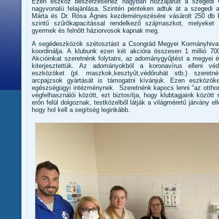
Ezen eszköz beszerzéséhez nagyban hozzájárult a szegedi 
nagyvonalú felajánlása. Szintén pénteken adtuk át a szegedi a
Márta és Dr. Rósa Ágnes kezdeményezésére vásárolt 250 db 
szintű szűrőkapacitással rendelkező szájmaszkot, melyeket 
gyermek és felnőtt háziorvosok kapnak meg.
A segédeszközök szétosztást a Csongrád Megyei Kormányhiva
koordinálja. A klubunk ezen két akcióra összesen 1 millió 700
Akcióinkat szeretnénk folytatni, az adománygyűjtést a megyei 
kiterjesztettük. Az adományokból a koronavírus elleni v
eszközöket (pl. maszkok,kesztyűt,védőruhát stb.) szeretné
arcpajzsok gyártását is támogatni kívánjuk. Ezen eszközöket
egészségügyi intézménynek. Szeretnénk kapocs lenni "az otth
végfelhasználói között, ezt biztosítja, hogy klubtagjaink közöt
erőn felül dolgoznak, testközelből látják a világméretű járvány e
hogy hol kell a segítség leginkább.