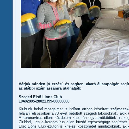
Várjuk minden jó érzésű és segíteni akaró állampolgár segít
az alábbi számlaszámra utalhatják:
Szeged Első Lions Club
10402805-28021359-00000000
Klubunk belső mozgalmat is indított otthon készített szájmasz
felajánl elsősorban a 70 évet betöltött szegedi lakosoknak, akik 
A koronavírus elleni küzdelem kapcsán együttműködünk a szeg
Clubbal, és a koronavírus ellen küzdő egészségügy segítését 
Első Lions Club ezúton is kifejezi köszönetét mindazoknak, ak