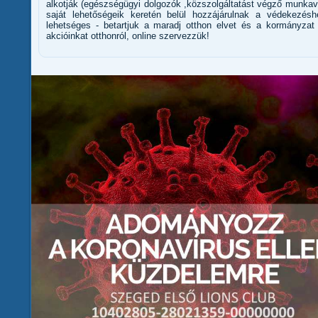
alkotják (egészségügyi dolgozók ,közszolgáltatást végző munkavá
saját lehetőségeik keretén belül hozzájárulnak a védekezés
lehetséges - betartjuk a maradj otthon elvet és a kormányzat 
akcióinkat otthonról, online szervezzük!