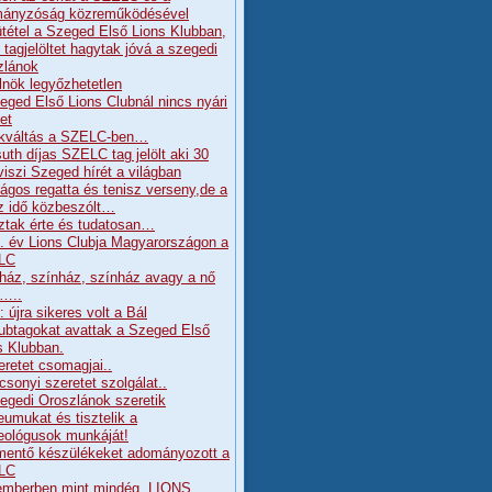
ányzóság közreműködésével
tétel a Szeged Első Lions Klubban,
j tagjelöltet hagytak jóvá a szegedi
zlánok
lnök legyőzhetetlen
eged Első Lions Clubnál nincs nyári
et
kváltás a SZELC-ben…
uth díjas SZELC tag jelölt aki 30
viszi Szeged hírét a világban
ágos regatta és tenisz verseny,de a
z idő közbeszólt…
ztak érte és tudatosan…
. év Lions Clubja Magyarországon a
LC
ház, színház, színház avagy a nő
a…..
 újra sikeres volt a Bál
lubtagokat avattak a Szeged Első
s Klubban.
eretet csomagjai..
csonyi szeretet szolgálat..
egedi Oroszlánok szeretik
umukat és tisztelik a
ológusok munkáját!
mentő készülékeket adományozott a
LC
mberben mint mindég, LIONS