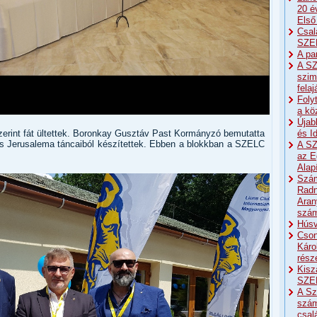
20 é
Első
Csal
SZE
A pa
A SZ
szim
fela
Foly
a kö
Újab
és I
rint fát ültettek. Boronkay Gusztáv Past Kormányzó bemutatta
zös Jerusalema táncaiból készítettek. Ebben a blokkban a SZELC
A SZ
az E
Alap
Szám
Radn
Aran
szá
Húsv
Cson
Káro
részé
Kisz
SZE
A Sz
szám
csal