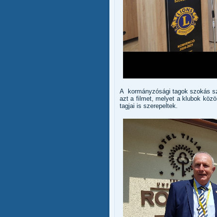
A kormányzósági tagok szokás sze
azt a filmet, melyet a klubok kö
tagjai is szerepeltek.