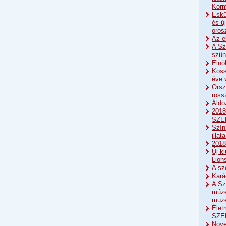
Korm
Eskü
és ú
oros
Az e
A Sz
szün
Elnö
Koss
éve 
Orsz
ross
Áldo
2018
SZE
Szín
illat
2018:
Új k
Lion
A sz
Kará
A Sz
múze
muze
Élet
SZE
Nove