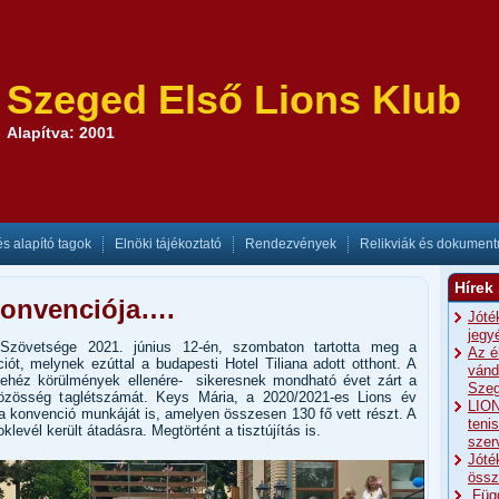
Szeged Első Lions Klub
Alapítva: 2001
és alapító tagok
Elnöki tájékoztató
Rendezvények
Relikviák és dokumen
Hírek
konvenciója….
Jóté
jegy
Szövetsége 2021. június 12-én, szombaton tartotta meg a
Az é
ót, melynek ezúttal a budapesti Hotel Tiliana adott otthont. A
vánd
nehéz körülmények ellenére- sikeresnek mondható évet zárt a
Szeg
özösség taglétszámát. Keys Mária, a 2020/2021-es Lions év
LION
a konvenció munkáját is, amelyen összesen 130 fő vett részt. A
teni
evél került átadásra. Megtörtént a tisztújítás is.
szer
Jóté
össz
„Füg