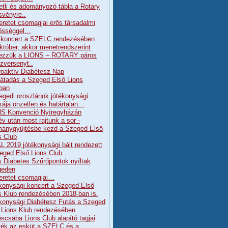
etli és adományozó tábla a Rotary
svényre..
eretet csomagjai erős társadalmi
lősséggel…
koncert a SZELC rendezésében
któber, akkor menetrendszerint
ezzük a LIONS – ROTARY páros
szversenyt..
Proaktív Diabétesz Nap
átadás a Szeged Első Lions
ban
egedi oroszlánok jótékonysági
ája önzetlen és határtalan…
S Konvenció Nyíregyházán
év után most rajtunk a sor -
ánygyűjtésbe kezd a Szeged Első
s Club
L 2019 jótékonysági bált rendezett
eged Első Lions Club
s Diabetes Szűrőpontok nyíltak
geden
eretet csomagjai…
konysági koncert a Szeged Első
s Klub rendezésében 2018-ban is.
konysági Diabétesz Futás a Szeged
 Lions Klub rendezésében
scsaba Lions Club alapító tagjai
tték az esküt a SZELC és a