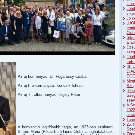
Lion
Jóté
sike
Jó c
„LIO
rend
Club
Sike
álla
Dzsu
szeg
Jóté
tart
III
DIA
EGÉ
Az új kormányzó: Dr. Fogarassy Csaba
Megt
Az új I. alkormányzó: Koncsik István
Szeg
„Hob
Az új II. alkormányzó Hégely Péter
Szeg
sze
A Sz
2022
akci
Teni
25. 
A konvenció legidősebb tagja, az 1923-ban született
Sze
Bittere Mária (Pécsi Első Lions Club), a legfiatalabbak
Zóna