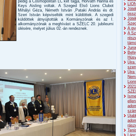
pedig a Cosmopolitan LC két tagja, Horváth Hanna és
LIO
Keys Aisling voltak. A Szeged Első Lions Clubot
Jóté
Mihályi Géza, Németh István ,Pataki András és dr.
össz
Szeri István képviselték mint küldöttek. A szegedi
Jóté
küldöttek átnyújtották a Kormányzónak és az I.
Szeg
alkormányzónak a meghívást a SZELC 20. jubileumi
A gy
ülésére, melyet július 02.-án rendeznek.
A Sz
rész
támo
Juro
Befe
Húsv
Újra
szer
Újra
Nemz
Lion
2021
SZE
Isme
elle
ado
szá
Újab
adom
rász
Teni
Lánc