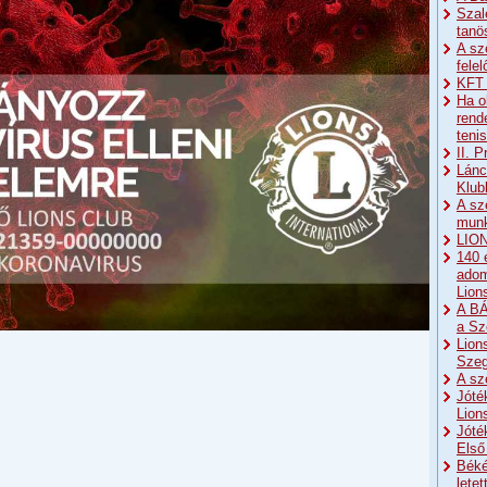
Szal
tanö
A sz
fele
KFT 
Ha o
rend
teni
II. 
Lánc
Klub
A sz
munk
LION
140 
adom
Lion
A BÁ
a Sz
Lion
Sze
A sz
Jóté
Lion
Jóté
Első
Béké
lete