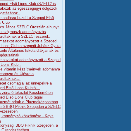
eged Első Lions Klub /SZELC/ is
lakozik az egészségügyi dolgozók
gatásához..
maadásra buzdít a Szeged Első
s Club
cs János SZELC Oroszlán elhunyt..
b szájmaszk adományozás
orultaknak a SZELC részéről..
maszkot adományozott a Szeged
 Lions Club a szegedi Juhász Gyula
orló Általános Iskola diákjainak és
gógusainak
maszkokat adományozott a Szeged
 Lions Klub..
és vitamin készítmények adománya
csonyra és Újévre a
orultaknak…
etet csomagjai az ünnepekre a
ed Első Lions Klubtól…
s zóna értekezlet Kecskeméten
ed Első Lions Club tagjai
lazmát adtak a Plazmaközpontban
lső BBQ Piknik Szegeden a SZELC
vezésében
j kormányzó köszöntése - Keys
a
konysági BBQ Piknik Szegeden, a
LC rendezésében