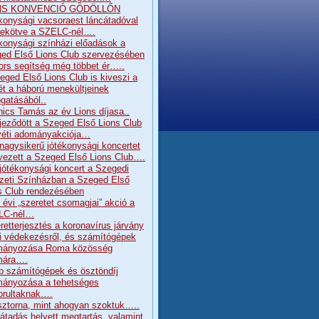
NS KONVENCIÓ GÖDÖLLŐN
konysági vacsoraest láncátadóval
ekötve a SZELC-nél….
konysági színházi előadások a
ed Első Lions Club szervezésében
ors segítség még többet ér…..
eged Első Lions Club is kiveszi a
ét a háború menekültjeinek
gatásából..
nics Tamás az év Lions díjasa..
jeződött a Szeged Első Lions Club
éti adományakciója…
 nagysikerű jótékonysági koncertet
vezett a Szeged Első Lions Club….
 jótékonysági koncert a Szegedi
eti Színházban a Szeged Első
s Club rendezésében
 évi „szeretet csomagjai” akció a
LC-nél…
retterjesztés a koronavírus járvány
ni védekezésről, és számítógépek
mányozása Roma közösség
mára….
b számítógépek és ösztöndíj
ányozása a tehetséges
orultaknak….
sztorna, mint ahogyan szoktuk…..
átadás helyett megtartás, valamint