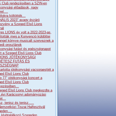
s Club rendezésében a SZIN-en
konysági előadások, nagy
rrel….
élokra költötték…
NÁLIS 2023” avagy évzáró
ezvény a Szeged Első Lions
nál
res LIONS év volt a 2022-2023-as,
pították meg a Konvenció küldöttei
ngel könyve musicalt szerveznek a
edi oroszlánok
konysági futást és egészségnapot
ott a Szeged Első Lions Club
. LIONS JÓTÉKONYSÁGI
BÉTESZ FUTÁS ÉS
SZSÉGNAP
artotta jótékonysági vacsoraestjét a
ed Első Lions Club
o 77” jótékonysági koncert a
ed Első Lions Club
rvezésében…
eged Első Lions Club megkezdte a
.évi Karácsonyi adományozási
óit…
sz, tenisz és tenisz…..
Nemzetközi Tiszai Halfesztivál
geden….
 klubtalálkozó Szegeden…