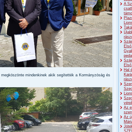
A Sz
csat
támo
Plaz
Lion
Taká
Újab
rász
Száj
Első
Gyak
peda
Száj
Első
Hal 
Kará
 megköszönte mindenkinek akik segítették a Kormányzóság és
rász
Szer
Szeg
Lion
Szeg
vérp
Az e
szer
Az ú
Mári
Jóté
SZE