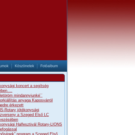
tumok
Köszönetek
Fotóalbum
konysági koncert a segítség
ében….
letöröm mindannyiunké´´
orkiállítás anyaga Kaposvárról
edre érkezett
S-Rotary jótékonysági
szverseny a Szeged Első LC
vezésében
konysági Halfesztivál Rotary-LIONS
efogással
gőségek” program a Szeged Első