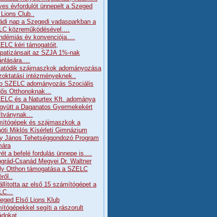
ves évfordulót ünnepelt a Szeged
 Lions Club..
ádi nap a Szegedi vadasparkban a
LC közreműködésével….
ndémiás év konvenciója….
ELC kéri támogatóit,
patizánsait az SZJA 1%-nak
jánlására….
tatódik szájmaszkok adományozása
zoktatási intézményeknek..
b SZELC adományozás Szociális
dős Otthonoknak…
ELC és a Naturtex Kft. adománya
gyütt a Daganatos Gyermekekért
ítványnak…
ítógépek és szájmaszkok a
óti Miklós Kísérleti Gimnázium
y János Tehetséggondozó Program
mára
ét a befelé fordulás ünnepe is….
grád-Csanád Megyei Dr. Waltner
ly Otthon támogatása a SZELC
ről..
állította az első 15 számítógépet a
LC…
eged Első Lions Klub
ítógépekkel segíti a rászorult
ádokat…