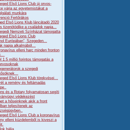
eged Első Lions Club új orvos-
ke várja az egyetemistákat a
olgálati munkára
enció Fertőrákos
ed Első Lions Klub láncátadó 2020
s tizenötödike a családok napja...
egedi Nemzeti Színházat támogatta
eged Első Lions Club
hol Európában”, Szegeden...
k napja alkalmából…
ronavírus elleni harc minden fronton
ik…
l 1.5 millió forintos támogatás a
orvosoknak
generátorok a szegedi
tősöknek…
eged Első Lions Klub törekvései…
ét a remény és feltámadás
pe..
ons és a Rotary folyamatosan segíti
rványügyi védekezést
et a hőseinknek akik a front
lban teljesítenek az
zségügyben..
eged Első Lions Club a koronavírus
ány elleni küzdelemből is kiveszi a
ét.
lok bálja….