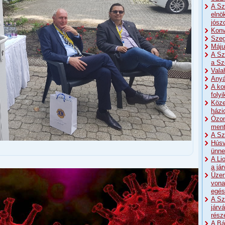
A Sz
elnö
jósz
Konv
Szeg
Máju
A Sz
a Sz
Vala
Anyá
A ko
foly
Köze
házi
Ózon
men
A Sz
Húsv
ünne
A Li
a já
Üzen
vona
egés
A Sz
járv
rész
A Bá