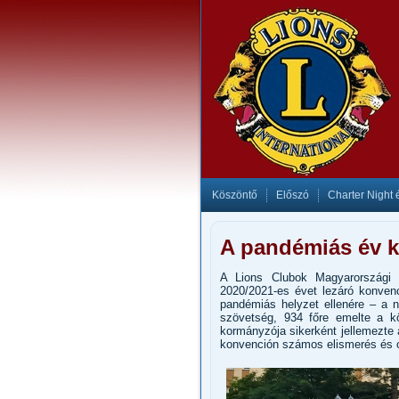
Köszöntő
Előszó
Charter Night 
A pandémiás év 
A Lions Clubok Magyarországi 
2020/2021-es évet lezáró konvenci
pandémiás helyzet ellenére – a 
szövetség, 934 főre emelte a k
kormányzója sikerként jellemezte 
konvención számos elismerés és okl