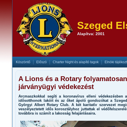
Szeged El
Alapítva: 2001
Köszöntő
Előszó
Charter Night és alapító tagok
Elnöki tájékoz
A Lions és a Rotary folyamatosan 
járványügyi védekezést
Arcmaszkokkal segíti a koronavírus elleni védekezésben 
idősotthonok lakóit és az őket ápoló gondozókat a Szege
Györgyi Albert Rotary Club. A két karitatív szervezet meg
veszélyeztetett idős korosztályhoz juttattak el védőfelszerel
továbbra is számít a lakosság felajánlásaira.