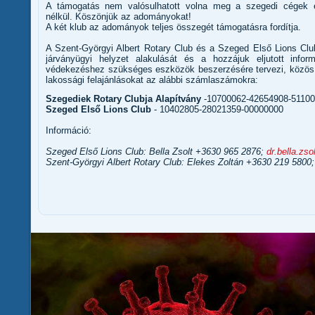
A támogatás nem valósulhatott volna meg a szegedi cégek
nélkül. Köszönjük az adományokat!
A két klub az adományok teljes összegét támogatásra fordítja.
A Szent-Györgyi Albert Rotary Club és a Szeged Első Lions Cl
járványügyi helyzet alakulását és a hozzájuk eljutott info
védekezéshez szükséges eszközök beszerzésére tervezi, közös a
lakossági felajánlásokat az alábbi számlaszámokra:
Szegediek Rotary Clubja Alapítvány
-10700062-42654908-5110
Szeged Első Lions Club
- 10402805-28021359-00000000
Információ:
Szeged Első Lions Club: Bella Zsolt +3630 965 2876;
dr.bella.zs
Szent-Györgyi Albert Rotary Club: Elekes Zoltán +3630 219 5800