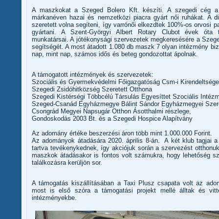
A maszkokat a Szeged Bolero Kft. készíti. A szegedi cég a 
márkanéven hazai és nemzetközi piacra gyárt női ruhákat. A di
szeretett volna segíteni, így varrónői elkezdtek 100%-os orvos
gyártani. A Szent-Györgyi Albert Rotary Clubot évek óta 
munkatársai. A jótékonysági szervezetek megkeresésére a Szeged 
segítségét. A most átadott 1.080 db maszk 7 olyan intézmény biz
nap, mint nap, számos idős és beteg gondozottat ápolnak.
A támogatott intézmények és szervezetek:
Szociális és Gyermekvédelmi Főigazgatóság Csm-i Kirendeltség
Szegedi Zsidóhitközség Szeretett Otthona
Szegedi Kistérségi Többcélú Társulás Egyesíttet Szociális Intéz
Szeged-Csanád Egyházmegye Bálint Sándor Egyházmegyei Szere
Csongrád Megyei Napsugár Otthon Ásotthalmi részlege,
Gondoskodás 2003 Bt. és a Szegedi Hospice Alapítvány
Az adomány értéke beszerzési áron több mint 1.000.000 Forint.
Az adományok átadására 2020. április 8-án. A két klub tagjai a 
tartva tevékenykednek, így akciójuk során a szervezést otthonu
maszkok átadásakor is fontos volt számukra, hogy lehetőség s
találkozásra kerüljön sor.
A támogatás kiszállításában a Taxi Plusz csapata volt az ado
most is első szóra a támogatási projekt mellé álltak és vit
intézményekbe.