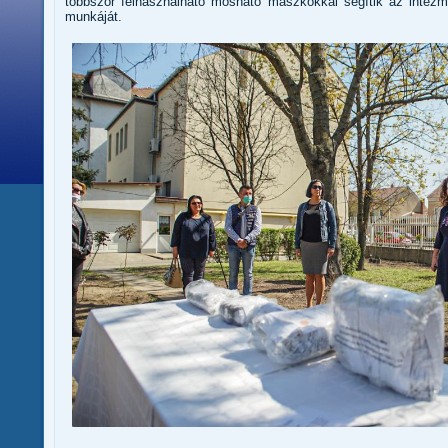
többször felhasználható mosható maszkokkal segítik az intézm
munkáját.