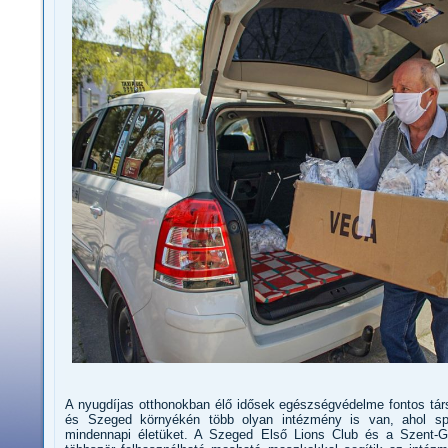
A nyugdíjas otthonokban élő idősek egészségvédelme fontos tár
és Szeged környékén több olyan intézmény is van, ahol spe
mindennapi életüket. A Szeged Első Lions Club és a Szent-Gy