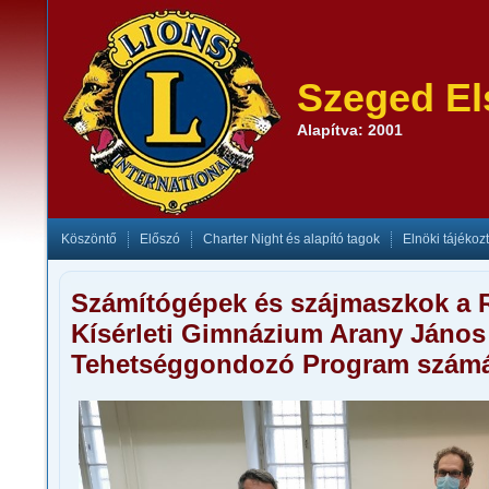
Szeged El
Alapítva: 2001
Köszöntő
Előszó
Charter Night és alapító tagok
Elnöki tájékoz
Számítógépek és szájmaszkok a 
Kísérleti Gimnázium Arany János
Tehetséggondozó Program szám