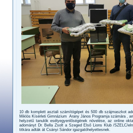
10 db komplett asztali számítógépet és 500 db szájmaszkot 
Miklós Kísérleti Gimnázium Arany János Programja számára , am
helyzetű tanulók esélyegyenlőségének növelése, az online oktat
adományt Dr. Bella Zsolt a Szeged Első Lions Klub /SZELC/e
titkára adták át Csányi Sándor igazgatóhelyettesnek.