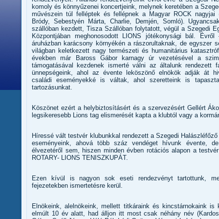
komoly és könnyűzenei koncertjeink, melynek keretében a Szege
művészein túl felléptek és fellépnek a Magyar ROCK nagyjai 
Bródy, Sebestyén Márta, Charlie, Demjén, Somló). Ugyancsa
szállóban kezdett, Tisza Szállóban folytatott, végül a Szeged
Központjában meghonosodott LIONS jótékonysági bál. Évről
áruházban karácsony környékén a rászorultaknak, de egyszer 
világban keletkezett nagy természeti és humanitárius katasztr
években már Baross Gábor karnagy úr vezetésével a szim
támogatásával kezdenek ismerté válni az általunk rendezett f
ünnepségeink, ahol az évente leköszönő elnökök adják át hiv
családi eseményekké is váltak, ahol szeretteink is tapaszta
tartozásunkat.
Köszönet ezért a helybiztosításért és a szervezésért Gellért Ák
legsikeresebb Lions tag elismerését kapta a klubtól vagy a kormá
Híressé vált testvér klubunkkal rendezett a Szegedi Halászléfőz
eseményeink, ahová több száz vendéget hívunk évente, d
élvezetéről sem, hiszen minden évben rotációs alapon a testvé
ROTARY- LIONS TENISZKUPÁT.
Ezen kívül is nagyon sok eseti rendezvényt tartottunk, 
fejezetekben ismertetésre kerül.
Elnökeink, alelnökeink, mellett titkáraink és kincstárnokaink 
elmúlt 10 év alatt, had álljon itt most csak néhány név (Kardo