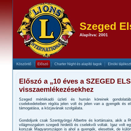
Szeged El
Alapítva: 2001
Köszöntő
Előszó
Charter Night és alapító tagok
Elnöki tájékoz
Előszó a „10 éves a SZEGED EL
visszaemlékezésekhez
Szeged mértékadó üzleti és humán köreinek gondolatá
cselekedeteiben régóta jelen volt és jelen van a gyengék és el
támogatása, a közjavának szolgálata.
Gondoljunk csak Szentgyörgyi Albertre és kortársaira, akik a
világmozgalom szegedi hirdetői és cselekvői voltak. Igaz volt e
korszak Magyarországon is ahol a gyengék, elesettek, de külö