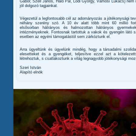
Gábor, Széll János, Háló Pál, Lódi György, Vámosi Lukács) nem m
jól dolgozó tagjainkat.
Végezetül a legfontosabb cél az adományozás a jótékonysági te
néhány szerény szó. A 10 év alatt több mint 60 millió for
elsősorban hátrányos és halmozottan hátrányos gyermeke
intézményeknek. Fontosnak tartottuk a vakok és gyengén látó s
esetben az egyéni támogatástól sem zárkóztunk el.
Arra ügyeltünk és ügyelünk mindég, hogy a társadalmi szolidar
elesetteket és a gyengéket, teljesítve ezzel azt a kötelezet
létrehoztuk, s csatlakoztunk a világ legnagyobb jótékonysági mo
Szeri István
Alapító elnök