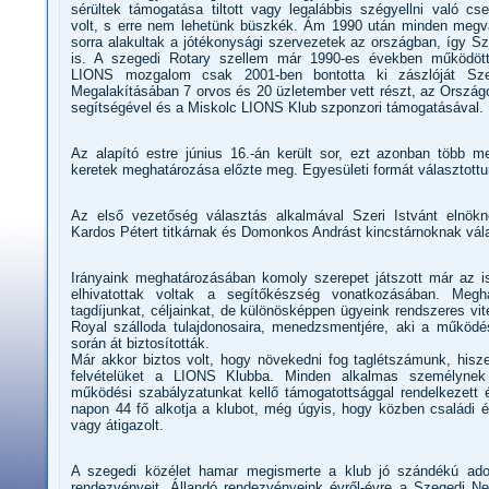
sérültek támogatása tiltott vagy legalábbis szégyellni való cse
volt, s erre nem lehetünk büszkék. Ám 1990 után minden megvá
sorra alakultak a jótékonysági szervezetek az országban, így S
is. A szegedi Rotary szellem már 1990-es években működöt
LIONS mozgalom csak 2001-ben bontotta ki zászlóját Sze
Megalakításában 7 orvos és 20 üzletember vett részt, az Orszá
segítségével és a Miskolc LIONS Klub szponzori támogatásával.
Az alapító estre június 16.-án került sor, ezt azonban több m
keretek meghatározása előzte meg. Egyesületi formát választott
Az első vezetőség választás alkalmával Szeri Istvánt elnökn
Kardos Pétert titkárnak és Domonkos Andrást kincstárnoknak vála
Irányaink meghatározásában komoly szerepet játszott már az i
elhivatottak voltak a segítőkészség vonatkozásában. Megh
tagdíjunkat, céljainkat, de különösképpen ügyeink rendszeres vit
Royal szálloda tulajdonosaira, menedzsmentjére, aki a működ
során át biztosították.
Már akkor biztos volt, hogy növekedni fog taglétszámunk, hisze
felvételüket a LIONS Klubba. Minden alkalmas személynek
működési szabályzatunkat kellő támogatottsággal rendelkezett 
napon 44 fő alkotja a klubot, még úgyis, hogy közben családi é
vagy átigazolt.
A szegedi közélet hamar megismerte a klub jó szándékú ad
rendezvényeit. Állandó rendezvényeink évről-évre a Szegedi 