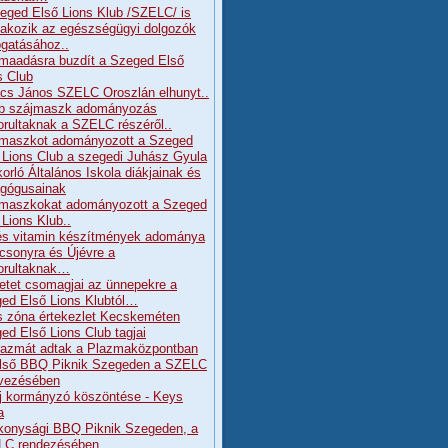
eged Első Lions Klub /SZELC/ is
lakozik az egészségügyi dolgozók
gatásához..
maadásra buzdít a Szeged Első
s Club
cs János SZELC Oroszlán elhunyt..
b szájmaszk adományozás
orultaknak a SZELC részéről..
maszkot adományozott a Szeged
 Lions Club a szegedi Juhász Gyula
orló Általános Iskola diákjainak és
gógusainak
maszkokat adományozott a Szeged
 Lions Klub..
és vitamin készítmények adománya
csonyra és Újévre a
orultaknak…
etet csomagjai az ünnepekre a
ed Első Lions Klubtól…
s zóna értekezlet Kecskeméten
ed Első Lions Club tagjai
lazmát adtak a Plazmaközpontban
lső BBQ Piknik Szegeden a SZELC
vezésében
j kormányzó köszöntése - Keys
a
konysági BBQ Piknik Szegeden, a
LC rendezésében