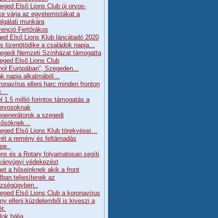
eged Első Lions Club új orvos-
ke várja az egyetemistákat a
olgálati munkára
enció Fertőrákos
ed Első Lions Klub láncátadó 2020
s tizenötödike a családok napja...
egedi Nemzeti Színházat támogatta
eged Első Lions Club
hol Európában”, Szegeden...
k napja alkalmából…
ronavírus elleni harc minden fronton
ik…
l 1.5 millió forintos támogatás a
orvosoknak
generátorok a szegedi
tősöknek…
eged Első Lions Klub törekvései…
ét a remény és feltámadás
pe..
ons és a Rotary folyamatosan segíti
rványügyi védekezést
et a hőseinknek akik a front
lban teljesítenek az
zségügyben..
eged Első Lions Club a koronavírus
ány elleni küzdelemből is kiveszi a
ét.
lok bálja….