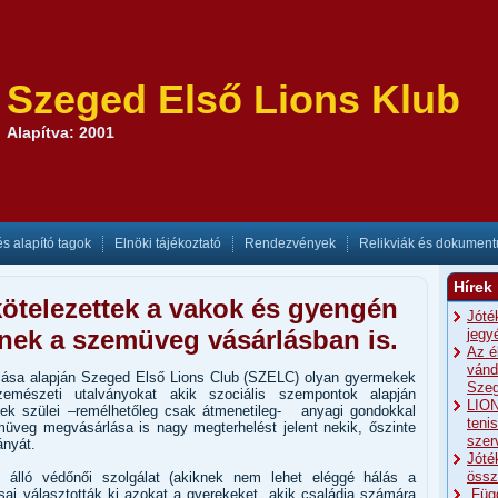
Szeged Első Lions Klub
Alapítva: 2001
és alapító tagok
Elnöki tájékoztató
Rendezvények
Relikviák és dokumen
Hírek
kötelezettek a vakok és gyengén
Jóté
tenek a szemüveg vásárlásban is.
jegy
Az é
vánd
nlása alapján Szeged Első Lions Club (SZELC) olyan gyermekek
Szeg
emészeti utalványokat akik szociális szempontok alapján
LION
ek szülei –remélhetőleg csak átmenetileg- anyagi gondokkal
teni
veg megvásárlása is nagy megterhelést jelent nekik, őszinte
szer
nyát.
Jóté
össz
álló védőnői szolgálat (akiknek nem lehet eléggé hálás a
sai választották ki azokat a gyerekeket, akik családja számára
„Füg