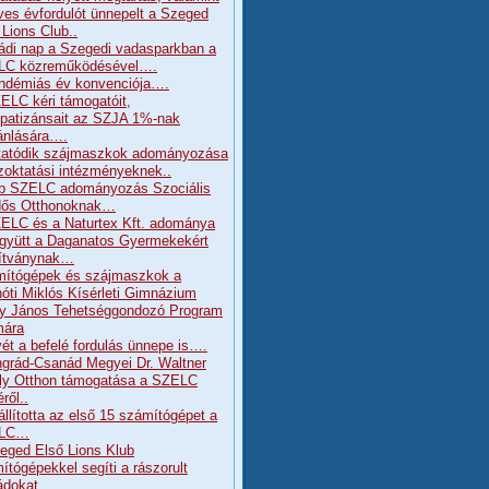
ves évfordulót ünnepelt a Szeged
 Lions Club..
ádi nap a Szegedi vadasparkban a
LC közreműködésével….
ndémiás év konvenciója….
ELC kéri támogatóit,
patizánsait az SZJA 1%-nak
jánlására….
tatódik szájmaszkok adományozása
zoktatási intézményeknek..
b SZELC adományozás Szociális
dős Otthonoknak…
ELC és a Naturtex Kft. adománya
gyütt a Daganatos Gyermekekért
ítványnak…
ítógépek és szájmaszkok a
óti Miklós Kísérleti Gimnázium
y János Tehetséggondozó Program
mára
ét a befelé fordulás ünnepe is….
grád-Csanád Megyei Dr. Waltner
ly Otthon támogatása a SZELC
ről..
állította az első 15 számítógépet a
LC…
eged Első Lions Klub
ítógépekkel segíti a rászorult
ádokat…