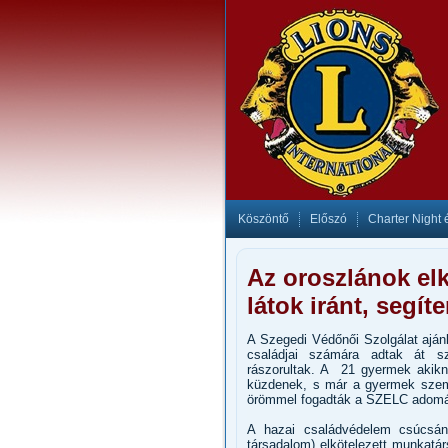
Köszöntő
Előszó
Charter Night 
Az oroszlánok el
látok iránt, segí
A Szegedi Védőnői Szolgálat ajá
családjai számára adtak át sz
rászorultak. A 21 gyermek akikn
küzdenek, s már a gyermek szemü
örömmel fogadták a SZELC adomá
A hazai családvédelem csúcsán 
társadalom) elkötelezett munkatár