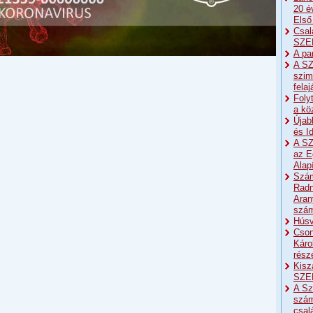
20 é
Első
Csal
SZE
A pa
A SZ
szim
fela
Foly
a kö
Újab
és I
A SZ
az E
Alap
Szám
Radn
Aran
szá
Húsv
Cson
Káro
részé
Kisz
SZE
A Sz
szám
csal