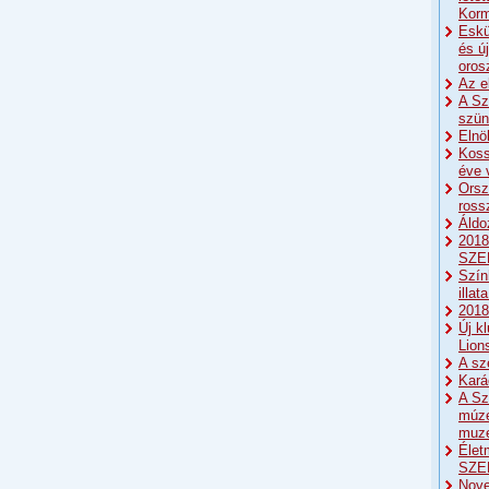
Korm
Eskü
és ú
oros
Az e
A Sz
szün
Elnö
Koss
éve 
Orsz
ross
Áldo
2018
SZE
Szín
illat
2018:
Új k
Lion
A sz
Kará
A Sz
múze
muze
Élet
SZE
Nove