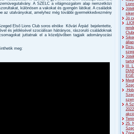
 szemüvegutalvány. A SZELC a világmozgalom alap nemzetközi
Lion
zorultakat, különösen a vakokat és gyengén látókat. A családok
Jóté
ák be az utalványokat, amelyhez még további gyermekkedvezmény
sike
Jó c
„LIO
zeged Első Lions Club soros elnöke Kővári Árpád bejelentette,
rend
ével és jelölésével szociálisan hátrányos, rászoruló családoknak
Club
 csomagokat juttatnak el a közeljövőben tagjaik adományozási
Sike
álla
Dzsu
kinthetik meg:
szeg
Jóté
tart
III
DIA
EGÉ
Megt
Szeg
„Hob
Szeg
sze
A Sz
2022
akci
Teni
25. 
Sze
Zóna