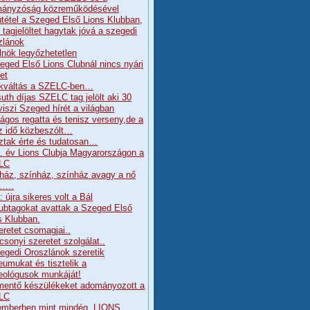
ányzóság közreműködésével
tétel a Szeged Első Lions Klubban,
j tagjelöltet hagytak jóvá a szegedi
zlánok
lnök legyőzhetetlen
eged Első Lions Clubnál nincs nyári
et
kváltás a SZELC-ben…
uth díjas SZELC tag jelölt aki 30
viszi Szeged hírét a világban
ágos regatta és tenisz verseny,de a
z idő közbeszólt…
ztak érte és tudatosan…
. év Lions Clubja Magyarországon a
LC
ház, színház, színház avagy a nő
a…..
 újra sikeres volt a Bál
lubtagokat avattak a Szeged Első
s Klubban.
eretet csomagjai..
csonyi szeretet szolgálat..
egedi Oroszlánok szeretik
umukat és tisztelik a
ológusok munkáját!
mentő készülékeket adományozott a
LC
mberben mint mindég, LIONS