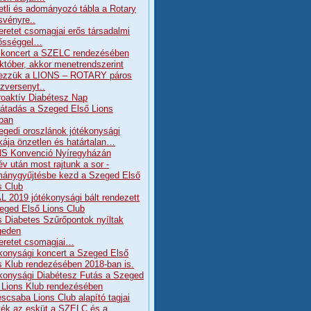
etli és adományozó tábla a Rotary
svényre..
eretet csomagjai erős társadalmi
lősséggel…
koncert a SZELC rendezésében
któber, akkor menetrendszerint
ezzük a LIONS – ROTARY páros
szversenyt..
Proaktív Diabétesz Nap
átadás a Szeged Első Lions
ban
egedi oroszlánok jótékonysági
ája önzetlen és határtalan…
S Konvenció Nyíregyházán
év után most rajtunk a sor -
ánygyűjtésbe kezd a Szeged Első
s Club
L 2019 jótékonysági bált rendezett
eged Első Lions Club
s Diabetes Szűrőpontok nyíltak
geden
eretet csomagjai…
konysági koncert a Szeged Első
s Klub rendezésében 2018-ban is.
konysági Diabétesz Futás a Szeged
 Lions Klub rendezésében
scsaba Lions Club alapító tagjai
tték az esküt a SZELC és a