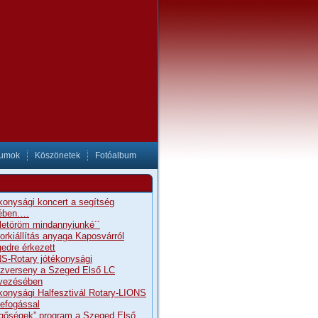
tumok
Köszönetek
Fotóalbum
konysági koncert a segítség
ében….
letöröm mindannyiunké´´
orkiállítás anyaga Kaposvárról
edre érkezett
S-Rotary jótékonysági
szverseny a Szeged Első LC
vezésében
konysági Halfesztivál Rotary-LIONS
efogással
gőségek” program a Szeged Első