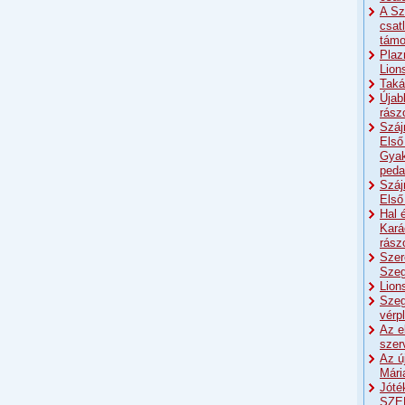
A Sz
csat
támo
Plaz
Lion
Taká
Újab
rász
Száj
Első
Gyak
peda
Száj
Első
Hal 
Kará
rász
Szer
Szeg
Lion
Szeg
vérp
Az e
szer
Az ú
Mári
Jóté
SZE