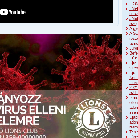
LIO
Jóté
össz
Jóté
Szeg
A gy
A Sz
rész
támo
Juro
Befe
Húsv
Újra
szer
Újra
Nemz
Lion
2021
SZE
Isme
elle
ado
szá
Újab
adom
rász
Teni
Lánc