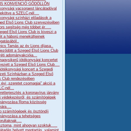
NS KONVENCIÓ GÖDÖLLŐN
konysági vacsoraest láncátadóval
ekötve a SZELC-nél….
konysági színházi előadások a
ed Első Lions Club szervezésében
ors segítség még többet ér…..
eged Első Lions Club is kiveszi a
ét a háború menekültjeinek
gatásából..
nics Tamás az év Lions díjasa..
jeződött a Szeged Első Lions Club
éti adományakciója…
 nagysikerű jótékonysági koncertet
vezett a Szeged Első Lions Club….
 jótékonysági koncert a Szegedi
eti Színházban a Szeged Első
s Club rendezésében
 évi „szeretet csomagjai” akció a
LC-nél…
retterjesztés a koronavírus járvány
ni védekezésről, és számítógépek
mányozása Roma közösség
mára….
b számítógépek és ösztöndíj
ányozása a tehetséges
orultaknak….
sztorna, mint ahogyan szoktuk…..
átadás helyett megtartás, valamint