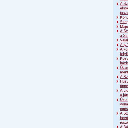
A Sz
elnö
jósz
Konv
Szeg
Máju
A Sz
a Sz
Vala
Anyá
A ko
foly
Köze
házi
Ózon
men
A Sz
Húsv
ünne
A Li
a já
Üzen
vona
egés
A Sz
járv
rész
A Bá