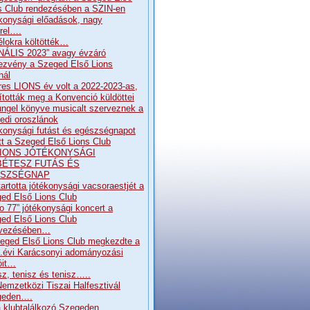
s Club rendezésében a SZIN-en
konysági előadások, nagy
rrel….
élokra költötték…
NÁLIS 2023” avagy évzáró
ezvény a Szeged Első Lions
nál
res LIONS év volt a 2022-2023-as,
pították meg a Konvenció küldöttei
ngel könyve musicalt szerveznek a
edi oroszlánok
konysági futást és egészségnapot
ott a Szeged Első Lions Club
. LIONS JÓTÉKONYSÁGI
BÉTESZ FUTÁS ÉS
SZSÉGNAP
artotta jótékonysági vacsoraestjét a
ed Első Lions Club
o 77” jótékonysági koncert a
ed Első Lions Club
rvezésében…
eged Első Lions Club megkezdte a
.évi Karácsonyi adományozási
óit…
sz, tenisz és tenisz…..
Nemzetközi Tiszai Halfesztivál
geden….
 klubtalálkozó Szegeden…