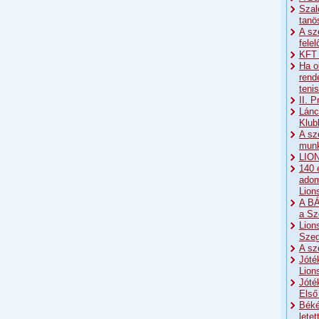
Szal
tanö
A sz
fele
KFT 
Ha o
rend
teni
II. 
Lánc
Klub
A sz
munk
LION
140 
adom
Lion
A BÁ
a Sz
Lion
Sze
A sz
Jóté
Lion
Jóté
Első
Béké
lete