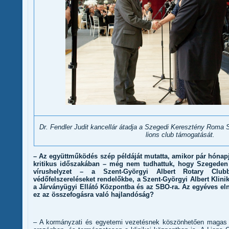
Dr. Fendler Judit kancellár átadja a Szegedi Keresztény Roma 
lions club támogatását.
– Az együttműködés szép példáját mutatta, amikor pár hónapj
kritikus időszakában – még nem tudhattuk, hogy Szegeden 
vírushelyzet – a Szent-Györgyi Albert Rotary Clubb
védőfelszereléseket rendelőkbe, a Szent-Györgyi Albert Klin
a Járványügyi Ellátó Központba és az SBO-ra. Az egyéves elnö
ez az összefogásra való hajlandóság?
– A kormányzati és egyetemi vezetésnek köszönhetően magas 