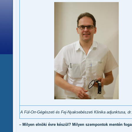
A Fül-Orr-Gégészeti és Fej-Nyaksebészeti Klinika adjunktusa, dr.
– Milyen elnöki évre készül? Milyen szempontok mentén fog