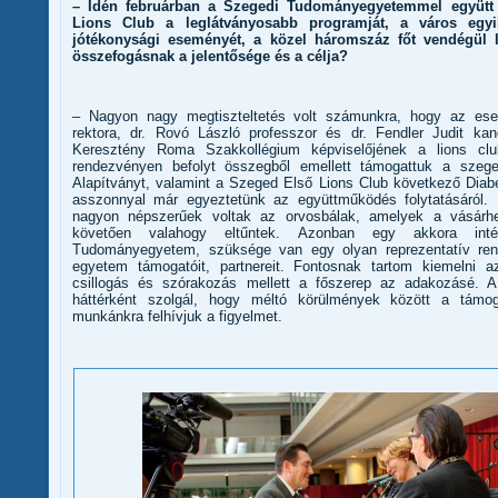
– Idén februárban a Szegedi Tudományegyetemmel együtt
Lions Club a leglátványosabb programját, a város egyi
jótékonysági eseményét, a közel háromszáz főt vendégül 
összefogásnak a jelentősége és a célja?
– Nagyon nagy megtiszteltetés volt számunkra, hogy az es
rektora, dr. Rovó László professzor és dr. Fendler Judit kan
Keresztény Roma Szakkollégium képviselőjének a lions clu
rendezvényen befolyt összegből emellett támogattuk a szeg
Alapítványt, valamint a Szeged Első Lions Club következő Diab
asszonnyal már egyeztetünk az együttműködés folytatásáról
nagyon népszerűek voltak az orvosbálak, amelyek a vásárhe
követően valahogy eltűntek. Azonban egy akkora in
Tudományegyetem, szüksége van egy olyan reprezentatív ren
egyetem támogatóit, partnereit. Fontosnak tartom kiemelni
csillogás és szórakozás mellett a főszerep az adakozásé. A
háttérként szolgál, hogy méltó körülmények között a támo
munkánkra felhívjuk a figyelmet.