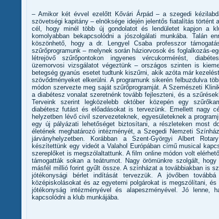
– Amikor két évvel ezelőtt Kővári Árpád – a szegedi kézilabd
szövetségi kapitány – elnöksége idején jelentős fiatalítás történt
cél, hogy minél több új gondolatot és lendületet kapjon a k
komolyabban bekapcsolódni a jószolgálati munkába. Talán enn
köszönhető, hogy a dr. Lengyel Csaba professzor támogatás
szűrőprogramunk – melynek során háziorvosok és foglalkozás-e
létrejövő szűrőpontokon ingyenes vércukormérést, diabéte
üzemorvosi vizsgálatot végeztünk – országos szinten is kiem
betegség gyanús esetet tudtunk kiszűrni, akik azóta már kezelést 
szövődményeket elkerülni. A programunk sikerén felbuzdulva töb
módon szervezte meg saját szűrőprogramját. A Szemészeti Klini
a diabétesz vonalat szeretnénk tovább fejleszteni, és a szűrések
Terveink szerint legközelebb október közepén egy szűrőkam
diabétesz futást és előadásokat is tervezünk. Emellett nagy c
helyzetben lévő civil szervezeteknek, egyesületeknek a progra
egy új pályázati lehetőséget biztosítani, a részleteken most d
életének meghatározó intézményét, a Szegedi Nemzeti Színház
járványhelyzetben. Korábban a Szent-Györgyi Albert Rota
készítettünk egy videót a Valahol Európában című musical kapcs
szereplőket is megszólaltattunk. A film online módon volt elérh
támogatták sokan a teátrumot. Nagy örömünkre szolgált, hogy a
másfél millió forint gyűlt össze. A színházat a továbbiakban is s
jótékonysági bérlet indítását tervezzük. A jövőben továbbá
középiskolásokat és az egyetemi polgárokat is megszólítani, és
jótékonyság intézményével és alapeszményével. Jó lenne, h
kapcsolódni a klub munkájába.