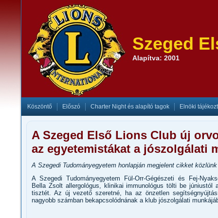
Szeged El
Alapítva: 2001
Köszöntő
Előszó
Charter Night és alapító tagok
Elnöki tájékoz
A Szeged Első Lions Club új orvo
az egyetemistákat a jószolgálati
A Szegedi Tudományegyetem honlapján megjelent cikket közlünk 
A Szegedi Tudományegyetem Fül-Orr-Gégészeti és Fej-Nyakseb
Bella Zsolt allergológus, klinikai immunológus tölti be júniustó
tisztét. Az új vezető szeretné, ha az önzetlen segítségnyújtá
nagyobb számban bekapcsolódnának a klub jószolgálati munkájá