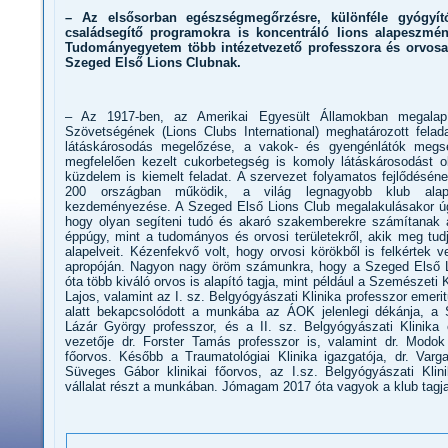
– Az elsősorban egészségmegőrzésre, különféle gyógyító-
családsegítő programokra is koncentráló lions alapeszmé
Tudományegyetem több intézetvezető professzora és orvosa 
Szeged Első Lions Clubnak.
– Az 1917-ben, az Amerikai Egyesült Államokban megalapí
Szövetségének (Lions Clubs International) meghatározott felad
látáskárosodás megelőzése, a vakok- és gyengénlátók meg
megfelelően kezelt cukorbetegség is komoly látáskárosodást ok
küzdelem is kiemelt feladat. A szervezet folyamatos fejlődésé
200 országban működik, a világ legnagyobb klub alapo
kezdeményezése. A Szeged Első Lions Club megalakulásakor úg
hogy olyan segíteni tudó és akaró szakemberekre számítanak a 
éppúgy, mint a tudományos és orvosi területekről, akik meg tudjá
alapelveit. Kézenfekvő volt, hogy orvosi körökből is felkértek 
apropóján. Nagyon nagy öröm számunkra, hogy a Szeged Első 
óta több kiváló orvos is alapító tagja, mint például a Szemészeti K
Lajos, valamint az I. sz. Belgyógyászati Klinika professzor emeri
alatt bekapcsolódott a munkába az ÁOK jelenlegi dékánja, a Se
Lázár György professzor, és a II. sz. Belgyógyászati Klinika 
vezetője dr. Forster Tamás professzor is, valamint dr. Modok
főorvos. Később a Traumatológiai Klinika igazgatója, dr. Varg
Süveges Gábor klinikai főorvos, az I.sz. Belgyógyászati Kli
vállalat részt a munkában. Jómagam 2017 óta vagyok a klub tagja