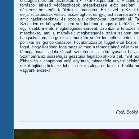
országban, és természetesen a klinikai központban is. A Lions 
forrásból érkező védőeszközök megérkezése előtt segíteni
célkeresztbe került területeket támogatni. És mivel a Szent-
céljaink azonosak voltak, összefogtunk és gyűjtést szerveztünk
amit háziorvosoknak és szociális otthonokba juttattunk el. T
Szegeden és környékén nem volt kiugróan magas a fertőzés. E
egy kisebb méretű megbetegedés-sorozat, azonban a fertőzés elő
maszkokat, ami a mérsékelt megbetegedés szám szinten tartá
hangsúlyozom, hogy elnöki munkám során kiemelten fontos sze
politikai és gondolkodásbéli hovatartozástól függetlenül közö
fogni. Hogy közösen fogalmazzuk meg a támogatandó céljainkat
támogatással, adakozással szeretnénk a hátrányosabb helyze
Számomra az összefogás gesztusa legalább akkora cél, mint m
Ebben és a csapatban való együttes, mindenféle egyéni célok
sokat fejlődhetünk. Ez lehet a siker záloga és kulcsa. Elnöki m
vagyunk erősek!”
Fotó: Bobkó