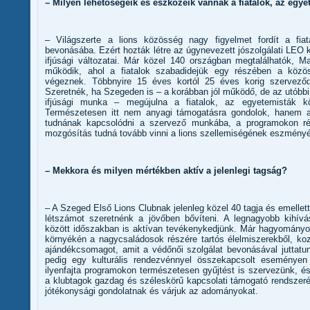
– Milyen lehetőségeik és eszközeik vannak a fiatalok, az egy
– Világszerte a lions közösség nagy figyelmet fordít a fiat
bevonásába. Ezért hozták létre az úgynevezett jószolgálati LEO 
ifjúsági változatai. Már közel 140 országban megtalálhatók, 
működik, ahol a fiatalok szabadidejük egy részében a kö
végeznek. Többnyire 15 éves kortól 25 éves korig szervező
Szeretnék, ha Szegeden is – a korábban jól működő, de az utóbbi
ifjúsági munka – megújulna a fiatalok, az egyetemisták kö
Természetesen itt nem anyagi támogatásra gondolok, hanem az
tudnának kapcsolódni a szervező munkába, a programokon ré
mozgósítás tudná tovább vinni a lions szellemiségének eszményé
– Mekkora és milyen mértékben aktív a jelenlegi tagság?
– A Szeged Első Lions Clubnak jelenleg közel 40 tagja és emellett
létszámot szeretnénk a jövőben bővíteni. A legnagyobb kihív
között időszakban is aktívan tevékenykedjünk. Már hagyomány
környékén a nagycsaládosok részére tartós élelmiszerekből, koz
ajándékcsomagot, amit a védőnői szolgálat bevonásával juttatu
pedig egy kulturális rendezvénnyel összekapcsolt eseményen 
ilyenfajta programokon természetesen gyűjtést is szervezünk, é
a klubtagok gazdag és széleskörű kapcsolati támogató rendszeré
jótékonysági gondolatnak és várjuk az adományokat.