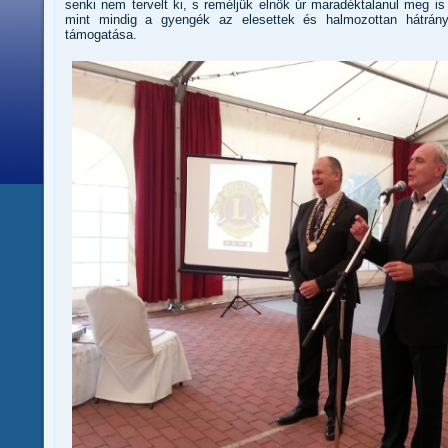
senki nem tervelt ki, s reméljük elnök úr maradéktalanul meg is 
mint mindig a gyengék az elesettek és halmozottan hátrán
támogatása.