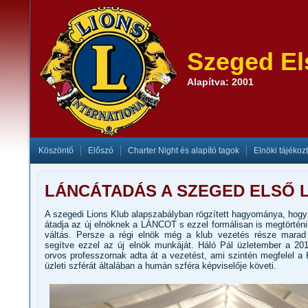
Szeged El
Alapítva: 2001
Köszöntő
Előszó
Charter Night és alapító tagok
Elnöki tájékoz
LÁNCÁTADÁS A SZEGED ELSŐ 
A szegedi Lions Klub alapszabályban rögzített hagyománya, hogy 
átadja az új elnöknek a LÁNCOT s ezzel formálisan is megtörtén
váltás. Persze a régi elnök még a klub vezetés része marad 
segítve ezzel az új elnök munkáját. Háló Pál üzletember a 201
orvos professzornak adta át a vezetést, ami szintén megfelel 
üzleti szférát általában a humán szféra képviselője követi.