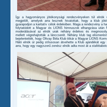
Így a hagyományos jótékonysági rendezvényeken túl elnök ú
megjelölt, amelyek arra lesznek hivatottak, hogy a klub jó
gyarapodjon a karitatív célok érdekében. Maga a rendezvény a 
folytatódott a Magyar és LIONS himnuszok elhangzása után
moderálásával az elnök urak néhány érdekes és megmosolyo
mellett végrehajtották a lánccserét. Néhány klub tag elismeré
bejelentették, hogy Oltvay Béla Klub titkár a Magyar LIONS Korm
Háló elnök úr pedig stílusosan átvehette a Klub ajándékát egy b
arra, hogy egy nagyszerű zenész elnök adta most át a stafétaboto