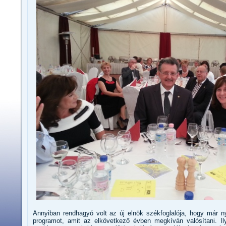
Annyiban rendhagyó volt az új elnök székfoglalója, hogy már n
programot, amit az elkövetkező évben megkíván valósítani. I