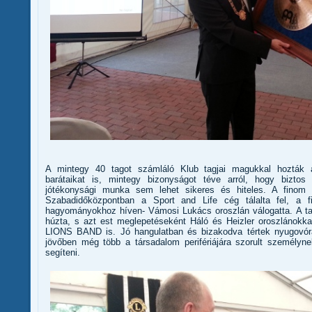
A mintegy 40 tagot számláló Klub tagjai magukkal hozták a
barátaikat is, mintegy bizonyságot téve arról, hogy biztos 
jótékonysági munka sem lehet sikeres és hiteles. A finom 
Szabadidőközpontban a Sport and Life cég tálalta fel, a f
hagyományokhoz híven- Vámosi Lukács oroszlán válogatta. A tal
húzta, s azt est meglepetéseként Háló és Heizler oroszlánokkal 
LIONS BAND is. Jó hangulatban és bizakodva tértek nyugovór
jövőben még több a társadalom perifériájára szorult személy
segíteni.