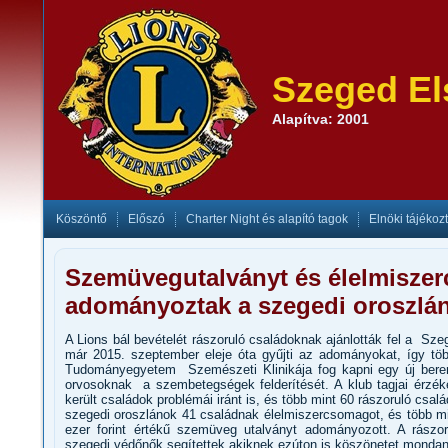
Szeged El
Alapítva: 2001
Köszöntő
Előszó
Charter Night és alapító tagok
Elnöki tájékoz
Szemüvegutalványt és élelmisze
adományoztak a szegedi oroszlá
A Lions bál bevételét rászoruló családoknak ajánlották fel a Szeg
már 2015. szeptember eleje óta gyűjti az adományokat, így tö
Tudományegyetem Szemészeti Klinikája fog kapni egy új bere
orvosoknak a szembetegségek felderítését. A klub tagjai érzé
került családok problémái iránt is, és több mint 60 rászoruló csa
szegedi oroszlánok 41 családnak élelmiszercsomagot, és több m
ezer forint értékű szemüveg utalványt adományozott. A rászo
szegedi védőnők segítettek,akiknek ezúton is köszönetet monda