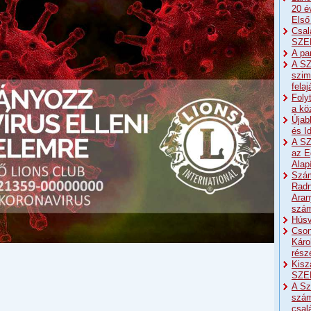
20 é
Első
Csal
SZE
A pa
A SZ
szim
fela
Foly
a kö
Újab
és I
A SZ
az E
Alap
Szám
Radn
Aran
szá
Húsv
Cson
Káro
részé
Kisz
SZE
A Sz
szám
csal