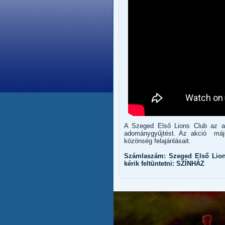
A Szeged Első Lions Club az ak
adománygyűjtést. Az akció máj
közönség felajánlásait.
Számlaszám: Szeged Első Lion
kérik feltüntetni: SZÍNHÁZ