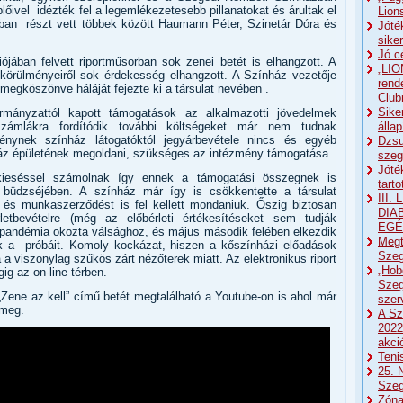
lőivel idézték fel a legemlékezetesebb pillanatokat és árultak el
Lion
orban részt vett többek között Haumann Péter, Szinetár Dóra és
Jóté
sike
Jó c
ójában felvett riportműsorban sok zenei betét is elhangzott. A
„LIO
körülményeiről sok érdekesség elhangzott. A Színház vezetője
rend
egköszönve háláját fejezte ki a társulat nevében .
Club
Sike
mányzattól kapott támogatások az alkalmazotti jövedelmek
i számlákra fordítódik további költségeket már nem tudnak
álla
ménynek színház látogatóktól jegyárbevétele nincs és egyéb
Dzsu
áz épületének megoldani, szükséges az intézmény támogatása.
szeg
Jóté
l kieséssel számolnak így ennek a támogatási összegnek is
tart
büdzséjében. A színház már így is csökkentette a társulat
III
 és munkaszerződést is fel kellett mondaniuk. Őszig biztosan
DIA
tbevételre (még az előbérleti értékesítéseket sem tudják
EGÉ
a pandémia okozta válsághoz, és május második felében elkezdik
Megt
ak a próbáit. Komoly kockázat, hiszen a kőszínházi előadások
Szeg
 a viszonylag szűkös zárt nézőterek miatt. Az elektronikus riport
„Hob
ig az on-line térben.
Szeg
„Zene az kell” című betét megtalálható a Youtube-on is ahol már
sze
 meg.
A Sz
2022
akci
Teni
25. 
Sze
Zóna