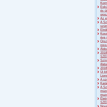
Korm
Eskü
és ú
oros
Az e
A Sz
szün
Elnö
Koss
éve 
Orsz
ross
Áldo
2018
SZE
Szín
illat
2018:
Új k
Lion
A sz
Kará
A Sz
múze
muze
Élet
SZE
Nove