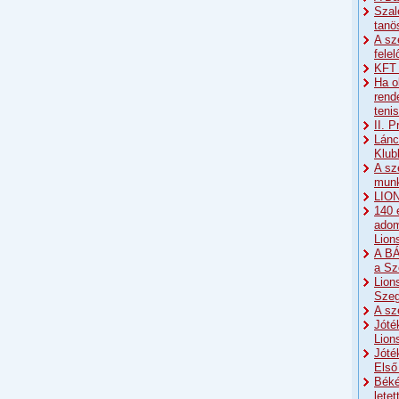
Szal
tanö
A sz
fele
KFT 
Ha o
rend
teni
II. 
Lánc
Klub
A sz
munk
LION
140 
adom
Lion
A BÁ
a Sz
Lion
Sze
A sz
Jóté
Lion
Jóté
Első
Béké
lete