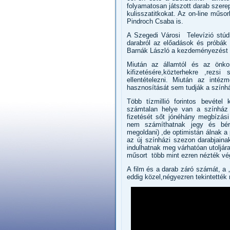
folyamatosan játszott darab szerep
kulisszatitkokat. Az on-line műs
Pindroch Csaba is.
A Szegedi Városi Televízió stúdi
darabról az előadások és próbák 
Barnák László a kezdeményezést m
Miután az államtól és az önkor
kifizetésére,közterhekre ,rezs
ellentételezni. Miután az intéz
hasznosítását sem tudják a szính
Több tízmillió forintos bevéte
számtalan helye van a színház 
fizetését sőt jónéhány megbízási
nem számíthatnak jegy és bérle
megoldani) ,de optimistán álnak 
az új színházi szezon darabjain
indulhatnak meg várhatóan utoljára
műsort több mint ezren nézték vég
A film és a darab záró számát, a 
eddig közel,négyezren tekintették