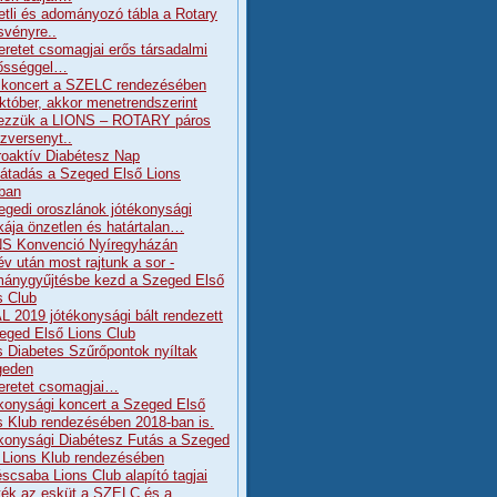
etli és adományozó tábla a Rotary
svényre..
eretet csomagjai erős társadalmi
lősséggel…
koncert a SZELC rendezésében
któber, akkor menetrendszerint
ezzük a LIONS – ROTARY páros
szversenyt..
Proaktív Diabétesz Nap
átadás a Szeged Első Lions
ban
egedi oroszlánok jótékonysági
ája önzetlen és határtalan…
S Konvenció Nyíregyházán
év után most rajtunk a sor -
ánygyűjtésbe kezd a Szeged Első
s Club
L 2019 jótékonysági bált rendezett
eged Első Lions Club
s Diabetes Szűrőpontok nyíltak
geden
eretet csomagjai…
konysági koncert a Szeged Első
s Klub rendezésében 2018-ban is.
konysági Diabétesz Futás a Szeged
 Lions Klub rendezésében
scsaba Lions Club alapító tagjai
tték az esküt a SZELC és a