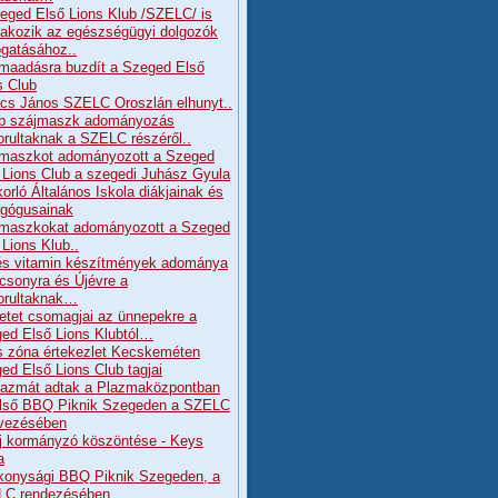
eged Első Lions Klub /SZELC/ is
lakozik az egészségügyi dolgozók
gatásához..
maadásra buzdít a Szeged Első
s Club
cs János SZELC Oroszlán elhunyt..
b szájmaszk adományozás
orultaknak a SZELC részéről..
maszkot adományozott a Szeged
 Lions Club a szegedi Juhász Gyula
orló Általános Iskola diákjainak és
gógusainak
maszkokat adományozott a Szeged
 Lions Klub..
és vitamin készítmények adománya
csonyra és Újévre a
orultaknak…
etet csomagjai az ünnepekre a
ed Első Lions Klubtól…
s zóna értekezlet Kecskeméten
ed Első Lions Club tagjai
lazmát adtak a Plazmaközpontban
lső BBQ Piknik Szegeden a SZELC
vezésében
j kormányzó köszöntése - Keys
a
konysági BBQ Piknik Szegeden, a
LC rendezésében