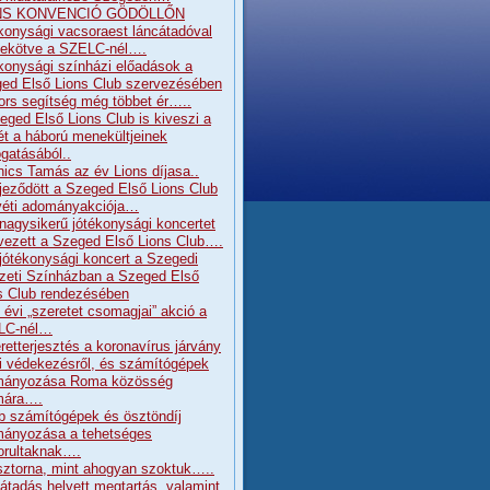
NS KONVENCIÓ GÖDÖLLŐN
konysági vacsoraest láncátadóval
ekötve a SZELC-nél….
konysági színházi előadások a
ed Első Lions Club szervezésében
ors segítség még többet ér…..
eged Első Lions Club is kiveszi a
ét a háború menekültjeinek
gatásából..
nics Tamás az év Lions díjasa..
jeződött a Szeged Első Lions Club
éti adományakciója…
 nagysikerű jótékonysági koncertet
vezett a Szeged Első Lions Club….
 jótékonysági koncert a Szegedi
eti Színházban a Szeged Első
s Club rendezésében
 évi „szeretet csomagjai” akció a
LC-nél…
retterjesztés a koronavírus járvány
ni védekezésről, és számítógépek
mányozása Roma közösség
mára….
b számítógépek és ösztöndíj
ányozása a tehetséges
orultaknak….
sztorna, mint ahogyan szoktuk…..
átadás helyett megtartás, valamint