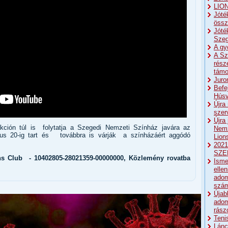
LIO
Jóté
össz
Jóté
Szeg
A gy
A Sz
rész
támo
Juro
Befe
Húsv
Újra
szer
Újra
ción túl is folytatja a Szegedi Nemzeti Színház javára az
Nemz
us 20-ig tart és továbbra is várják a színházáért aggódó
Lion
2021
SZE
s Club - 10402805-28021359-00000000, Közlemény rovatba
Isme
elle
ado
szá
Újab
adom
rász
Teni
Lánc