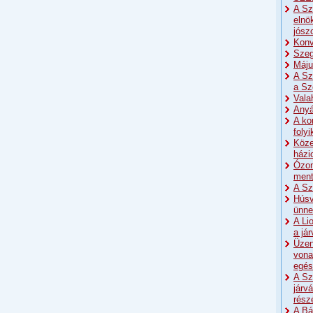
A Sz
elnö
jósz
Konv
Szeg
Máju
A Sz
a Sz
Vala
Anyá
A ko
foly
Köze
házi
Ózon
men
A Sz
Húsv
ünne
A Li
a já
Üzen
vona
egés
A Sz
járv
rész
A Bá