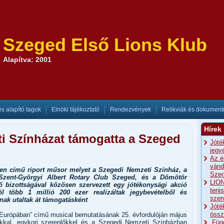
Szeged Első Lions Klub
Alapítva: 2001
és alapító tagok
Elnöki tájékoztató
Rendezvények
Relikviák és dokumen
Hírek
i Színházat támogatta a Szeged
Jóté
jegy
Az é
vánd
n című riport műsor melyet a Szegedi Nemzeti Színház, a
Szeg
zent-Györgyi Albert Rotary Club Szeged, és a Dömötör
LION
ő bizottságával közösen szervezett egy jótékonysági akció
teni
l több 1 millió 200 ezer realizáltak jegybevételből és
szer
ak utaltak át támogatásként
Jóté
össz
 Európában” című musical bemutatásának 25. évfordulóján május
kkal, egykori szereplőkkel és a Szegedi Nemzeti Színházban
„Füg