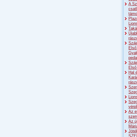
A Sz
csat
támo
Plaz
Lion
Taká
Újab
rász
Száj
Első
Gyak
peda
Száj
Első
Hal 
Kará
rász
Szer
Szeg
Lion
Szeg
vérp
Az e
szer
Az ú
Mári
Jóté
SZE