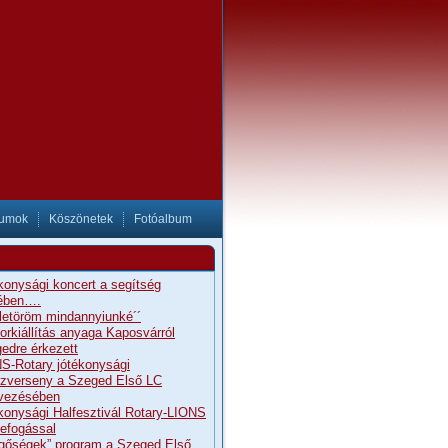
tumok
Köszönetek
Fotóalbum
konysági koncert a segítség
ében….
letöröm mindannyiunké´´
orkiállítás anyaga Kaposvárról
edre érkezett
S-Rotary jótékonysági
szverseny a Szeged Első LC
vezésében
konysági Halfesztivál Rotary-LIONS
efogással
gőségek” program a Szeged Első