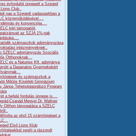
ves évfordulót ünnepelt a Szeged
 Lions Club..
ádi nap a Szegedi vadasparkban a
LC közreműködésével….
ndémiás év konvenciója….
ELC kéri támogatóit,
patizánsait az SZJA 1%-nak
jánlására….
tatódik szájmaszkok adományozása
zoktatási intézményeknek..
b SZELC adományozás Szociális
dős Otthonoknak…
ELC és a Naturtex Kft. adománya
gyütt a Daganatos Gyermekekért
ítványnak…
ítógépek és szájmaszkok a
óti Miklós Kísérleti Gimnázium
y János Tehetséggondozó Program
mára
ét a befelé fordulás ünnepe is….
grád-Csanád Megyei Dr. Waltner
ly Otthon támogatása a SZELC
ről..
állította az első 15 számítógépet a
LC…
eged Első Lions Klub
ítógépekkel segíti a rászorult
ádokat…