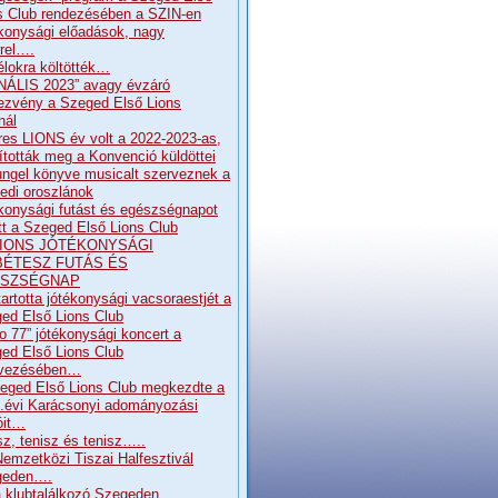
s Club rendezésében a SZIN-en
konysági előadások, nagy
rrel….
élokra költötték…
NÁLIS 2023” avagy évzáró
ezvény a Szeged Első Lions
nál
res LIONS év volt a 2022-2023-as,
pították meg a Konvenció küldöttei
ngel könyve musicalt szerveznek a
edi oroszlánok
konysági futást és egészségnapot
ott a Szeged Első Lions Club
. LIONS JÓTÉKONYSÁGI
BÉTESZ FUTÁS ÉS
SZSÉGNAP
artotta jótékonysági vacsoraestjét a
ed Első Lions Club
o 77” jótékonysági koncert a
ed Első Lions Club
rvezésében…
eged Első Lions Club megkezdte a
.évi Karácsonyi adományozási
óit…
sz, tenisz és tenisz…..
Nemzetközi Tiszai Halfesztivál
geden….
 klubtalálkozó Szegeden…