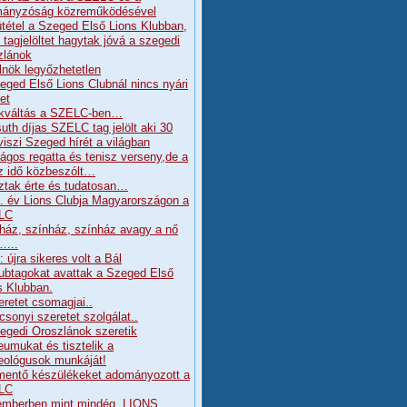
ányzóság közreműködésével
tétel a Szeged Első Lions Klubban,
j tagjelöltet hagytak jóvá a szegedi
zlánok
lnök legyőzhetetlen
eged Első Lions Clubnál nincs nyári
et
kváltás a SZELC-ben…
uth díjas SZELC tag jelölt aki 30
viszi Szeged hírét a világban
ágos regatta és tenisz verseny,de a
z idő közbeszólt…
ztak érte és tudatosan…
. év Lions Clubja Magyarországon a
LC
ház, színház, színház avagy a nő
a…..
 újra sikeres volt a Bál
lubtagokat avattak a Szeged Első
s Klubban.
eretet csomagjai..
csonyi szeretet szolgálat..
egedi Oroszlánok szeretik
umukat és tisztelik a
ológusok munkáját!
mentő készülékeket adományozott a
LC
mberben mint mindég, LIONS