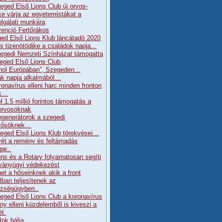
eged Első Lions Club új orvos-
ke várja az egyetemistákat a
olgálati munkára
enció Fertőrákos
ed Első Lions Klub láncátadó 2020
s tizenötödike a családok napja...
egedi Nemzeti Színházat támogatta
eged Első Lions Club
hol Európában”, Szegeden...
k napja alkalmából…
ronavírus elleni harc minden fronton
ik…
l 1.5 millió forintos támogatás a
orvosoknak
generátorok a szegedi
tősöknek…
eged Első Lions Klub törekvései…
ét a remény és feltámadás
pe..
ons és a Rotary folyamatosan segíti
rványügyi védekezést
et a hőseinknek akik a front
lban teljesítenek az
zségügyben..
eged Első Lions Club a koronavírus
ány elleni küzdelemből is kiveszi a
ét.
lok bálja….