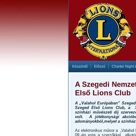
Köszöntő
Előszó
Charter Night 
A Szegedi Nemzet
Első Lions Club
A „Valahol Európában” Szegede
Szeged Első Lions Club, a S
színházi művészeti díj szervez
volt. A jótékonysági akcióbó
adományokból,melyet a színházn
Az elektronikus műsor a „Valahol
09.-én este a szerzőkkel alkotó