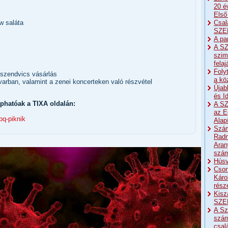
20 é
Első
Csal
w saláta
SZE
A pa
A SZ
szim
fela
Foly
szendvics vásárlás
a kö
udvarban, valamint a zenei koncerteken való részvétel
Újab
és I
phatóak a TIXA oldalán:
A SZ
az E
bq-piknik
Alap
Szám
Radn
Aran
szá
Húsv
Cson
Káro
részé
Kisz
SZE
A Sz
szám
csal