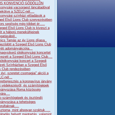
NS KONVENCIÓ GÖDÖLLŐN
konysági vacsoraest láncátadóval
ekötve a SZELC-nél….
konysági színházi előadások a
ed Első Lions Club szervezésében
ors segítség még többet ér…..
eged Első Lions Club is kiveszi a
ét a háború menekültjeinek
gatásából..
nics Tamás az év Lions díjasa..
jeződött a Szeged Első Lions Club
éti adományakciója…
 nagysikerű jótékonysági koncertet
vezett a Szeged Első Lions Club….
 jótékonysági koncert a Szegedi
eti Színházban a Szeged Első
s Club rendezésében
 évi „szeretet csomagjai” akció a
LC-nél…
retterjesztés a koronavírus járvány
ni védekezésről, és számítógépek
mányozása Roma közösség
mára….
b számítógépek és ösztöndíj
ányozása a tehetséges
orultaknak….
sztorna, mint ahogyan szoktuk…..
átadás helyett megtartás, valamint