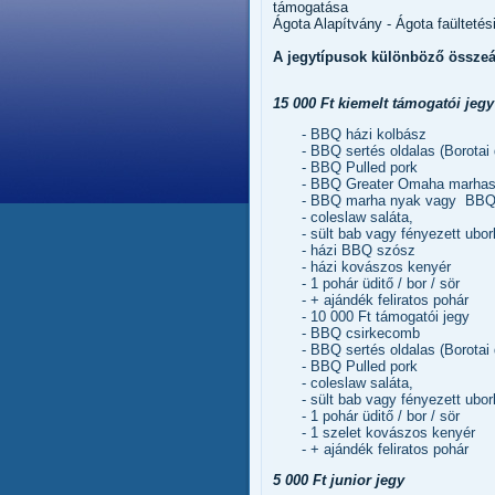
támogatása
Ágota Alapítvány - Ágota faülteté
A jegytípusok különböző összeá
15 000 Ft kiemelt támogatói jegy
- BBQ házi kolbász
- BBQ sertés oldalas (Borotai 
- BBQ Pulled pork
- BBQ Greater Omaha marha
- BBQ marha nyak vagy BBQ 
- coleslaw saláta,
- sült bab vagy fényezett ubor
- házi BBQ szósz
- házi kovászos kenyér
- 1 pohár üditő / bor / sör
- + ajándék feliratos pohár
- 10 000 Ft támogatói jegy
- BBQ csirkecomb
- BBQ sertés oldalas (Borotai 
- BBQ Pulled pork
- coleslaw saláta,
- sült bab vagy fényezett ubor
- 1 pohár üditő / bor / sör
- 1 szelet kovászos kenyér
- + ajándék feliratos pohár
5 000 Ft junior jegy