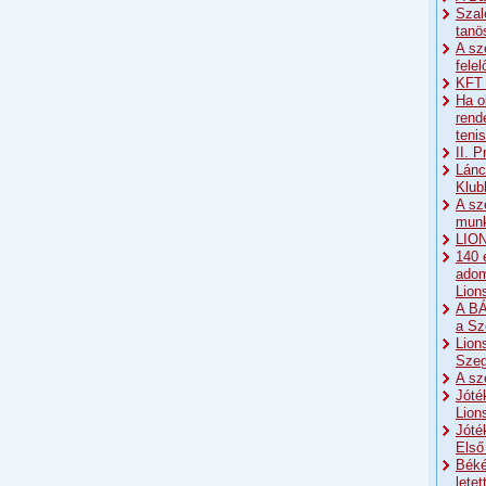
Szal
tanö
A sz
fele
KFT 
Ha o
rend
teni
II. 
Lánc
Klub
A sz
munk
LION
140 
adom
Lion
A BÁ
a Sz
Lion
Sze
A sz
Jóté
Lion
Jóté
Első
Béké
lete