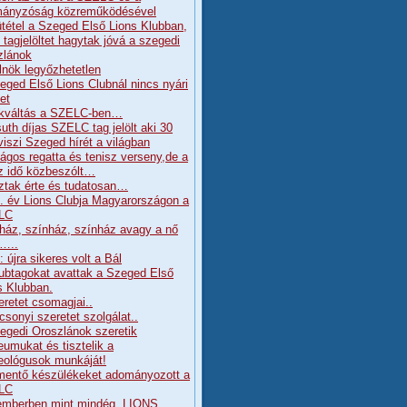
ányzóság közreműködésével
tétel a Szeged Első Lions Klubban,
j tagjelöltet hagytak jóvá a szegedi
zlánok
lnök legyőzhetetlen
eged Első Lions Clubnál nincs nyári
et
kváltás a SZELC-ben…
uth díjas SZELC tag jelölt aki 30
viszi Szeged hírét a világban
ágos regatta és tenisz verseny,de a
z idő közbeszólt…
ztak érte és tudatosan…
. év Lions Clubja Magyarországon a
LC
ház, színház, színház avagy a nő
a…..
 újra sikeres volt a Bál
lubtagokat avattak a Szeged Első
s Klubban.
eretet csomagjai..
csonyi szeretet szolgálat..
egedi Oroszlánok szeretik
umukat és tisztelik a
ológusok munkáját!
mentő készülékeket adományozott a
LC
mberben mint mindég, LIONS