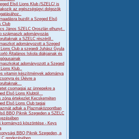
eged Első Lions Klub /SZELC/ is
lakozik az egészségügyi dolgozók
gatásához..
maadásra buzdít a Szeged Első
s Club
cs János SZELC Oroszlán elhunyt..
b szájmaszk adományozás
orultaknak a SZELC részéről..
maszkot adományozott a Szeged
 Lions Club a szegedi Juhász Gyula
orló Általános Iskola diákjainak és
gógusainak
maszkokat adományozott a Szeged
 Lions Klub..
és vitamin készítmények adománya
csonyra és Újévre a
orultaknak…
etet csomagjai az ünnepekre a
ed Első Lions Klubtól…
s zóna értekezlet Kecskeméten
ed Első Lions Club tagjai
lazmát adtak a Plazmaközpontban
lső BBQ Piknik Szegeden a SZELC
vezésében
j kormányzó köszöntése - Keys
a
konysági BBQ Piknik Szegeden, a
LC rendezésében