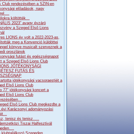
s Club rendezésében a SZIN-en
konysági előadások, nagy
rrel….
élokra költötték…
NÁLIS 2023” avagy évzáró
ezvény a Szeged Első Lions
nál
res LIONS év volt a 2022-2023-as,
pították meg a Konvenció küldöttei
ngel könyve musicalt szerveznek a
edi oroszlánok
konysági futást és egészségnapot
ott a Szeged Első Lions Club
. LIONS JÓTÉKONYSÁGI
BÉTESZ FUTÁS ÉS
SZSÉGNAP
artotta jótékonysági vacsoraestjét a
ed Első Lions Club
o 77” jótékonysági koncert a
ed Első Lions Club
rvezésében…
eged Első Lions Club megkezdte a
.évi Karácsonyi adományozási
óit…
sz, tenisz és tenisz…..
Nemzetközi Tiszai Halfesztivál
geden….
 klubtalálkozó Szegeden…