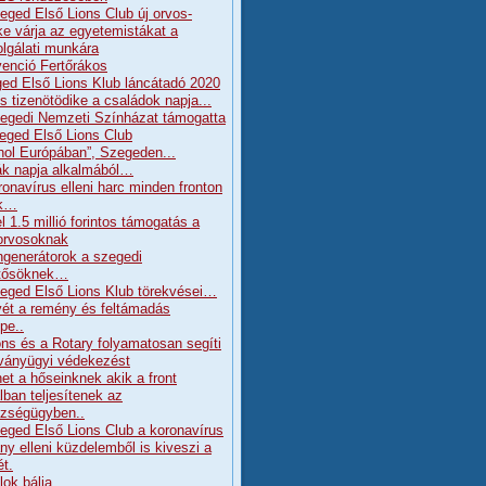
eged Első Lions Club új orvos-
ke várja az egyetemistákat a
olgálati munkára
enció Fertőrákos
ed Első Lions Klub láncátadó 2020
s tizenötödike a családok napja...
egedi Nemzeti Színházat támogatta
eged Első Lions Club
hol Európában”, Szegeden...
k napja alkalmából…
ronavírus elleni harc minden fronton
ik…
l 1.5 millió forintos támogatás a
orvosoknak
generátorok a szegedi
tősöknek…
eged Első Lions Klub törekvései…
ét a remény és feltámadás
pe..
ons és a Rotary folyamatosan segíti
rványügyi védekezést
et a hőseinknek akik a front
lban teljesítenek az
zségügyben..
eged Első Lions Club a koronavírus
ány elleni küzdelemből is kiveszi a
ét.
lok bálja….