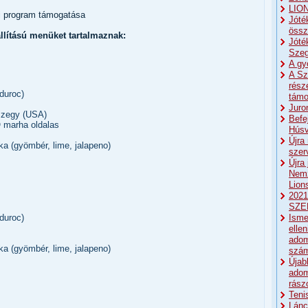
LIO
si program támogatása
Jóté
össz
llítású menüket tartalmaznak:
Jóté
Szeg
A gy
A Sz
rész
duroc)
támo
Juro
szegy (USA)
Befe
marha oldalas
Húsv
Újra
ka (gyömbér, lime, jalapeno)
szer
Újra
Nemz
Lion
2021
SZE
Isme
duroc)
elle
ado
ka (gyömbér, lime, jalapeno)
szá
Újab
adom
rász
Teni
Lánc