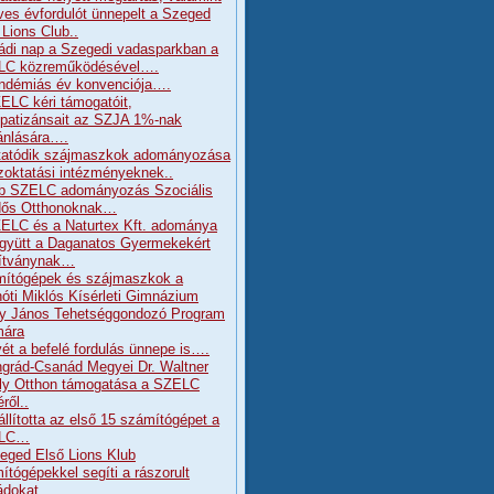
ves évfordulót ünnepelt a Szeged
 Lions Club..
ádi nap a Szegedi vadasparkban a
LC közreműködésével….
ndémiás év konvenciója….
ELC kéri támogatóit,
patizánsait az SZJA 1%-nak
jánlására….
tatódik szájmaszkok adományozása
zoktatási intézményeknek..
b SZELC adományozás Szociális
dős Otthonoknak…
ELC és a Naturtex Kft. adománya
gyütt a Daganatos Gyermekekért
ítványnak…
ítógépek és szájmaszkok a
óti Miklós Kísérleti Gimnázium
y János Tehetséggondozó Program
mára
ét a befelé fordulás ünnepe is….
grád-Csanád Megyei Dr. Waltner
ly Otthon támogatása a SZELC
ről..
állította az első 15 számítógépet a
LC…
eged Első Lions Klub
ítógépekkel segíti a rászorult
ádokat…