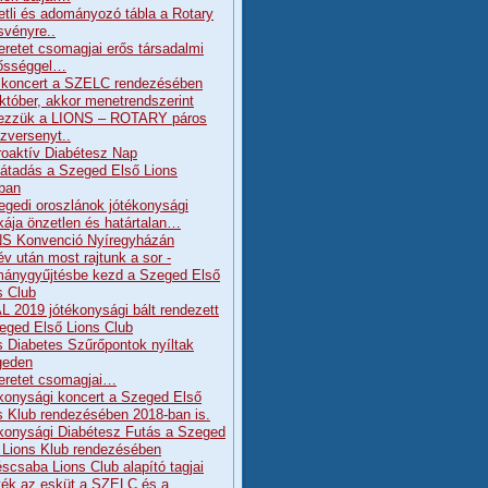
etli és adományozó tábla a Rotary
svényre..
eretet csomagjai erős társadalmi
lősséggel…
koncert a SZELC rendezésében
któber, akkor menetrendszerint
ezzük a LIONS – ROTARY páros
szversenyt..
Proaktív Diabétesz Nap
átadás a Szeged Első Lions
ban
egedi oroszlánok jótékonysági
ája önzetlen és határtalan…
S Konvenció Nyíregyházán
év után most rajtunk a sor -
ánygyűjtésbe kezd a Szeged Első
s Club
L 2019 jótékonysági bált rendezett
eged Első Lions Club
s Diabetes Szűrőpontok nyíltak
geden
eretet csomagjai…
konysági koncert a Szeged Első
s Klub rendezésében 2018-ban is.
konysági Diabétesz Futás a Szeged
 Lions Klub rendezésében
scsaba Lions Club alapító tagjai
tték az esküt a SZELC és a