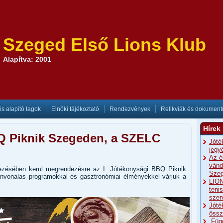
Szeged Első Lions Klub
Alapítva: 2001
és alapító tagok
Elnöki tájékoztató
Rendezvények
Relikviák és dokumen
Hírek
Q Piknik Szegeden, a SZELC
Jóté
jegy
Az é
vánd
ezésében kerül megrendezésre az I. Jótékonysági BBQ Piknik
Szeg
ínvonalas programokkal és gasztronómiai élményekkel várjuk a
LION
teni
szer
Jóté
össz
„Füg