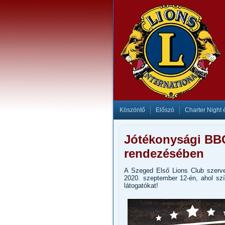
Köszöntő
Előszó
Charter Night 
Jótékonysági BB
rendezésében
A Szeged Első Lions Club szerv
2020. szeptember 12-én, ahol sz
látogatókat!