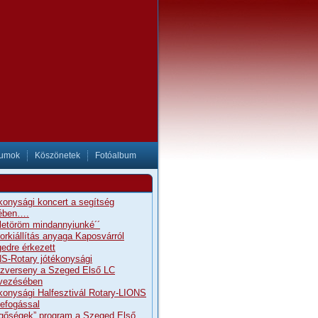
tumok
Köszönetek
Fotóalbum
konysági koncert a segítség
ében….
letöröm mindannyiunké´´
orkiállítás anyaga Kaposvárról
edre érkezett
S-Rotary jótékonysági
szverseny a Szeged Első LC
vezésében
konysági Halfesztivál Rotary-LIONS
efogással
gőségek” program a Szeged Első