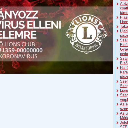
A Sz
csat
támo
Plaz
Lion
Taká
Újab
rász
Száj
Első
Gyak
peda
Száj
Első
Hal 
Kará
rász
Szer
Szeg
Lion
Szeg
vérp
Az e
szer
Az ú
Mári
Jóté
SZE