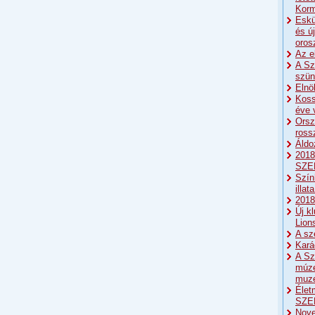
Korm
Eskü
és ú
oros
Az e
A Sz
szün
Elnö
Koss
éve 
Orsz
ross
Áldo
2018
SZE
Szín
illat
2018:
Új k
Lion
A sz
Kará
A Sz
múze
muze
Élet
SZE
Nove