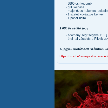
- BBQ csirkecomb
- grill kolbász
- majonézes kukorica, colesla
- 1 szelet kovászos kenyér
- 1 pohár üditő
1 000 Ft sétáló jegy
- adomány segítségével BBQ 
- étel-ital vásárlás a Piknik 
A jegyek korlátozott számban ka
https://tixa.hu/lions-jotekonysagi-b