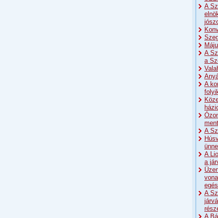
A Sz
elnö
jósz
Konv
Szeg
Máju
A Sz
a Sz
Vala
Anyá
A ko
foly
Köze
házi
Ózon
men
A Sz
Húsv
ünne
A Li
a já
Üzen
vona
egés
A Sz
járv
rész
A Bá