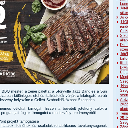
Lion
Jóté
sike
Jó c
„LIO
rend
Club
Sike
álla
Dzsu
szeg
Jóté
tart
III
DIA
EGÉ
Megt
Szeg
„Hob
Szeg
ű BBQ mester, a zenei palettát a Storyville Jazz Band és a Sun
sze
dvarban különleges étel-és italkóstolók várják a kilátogató baráti
A Sz
ndezvény helyszíne a Gellért Szabadidőközpont Szegeden.
2022
nemes célokat támogat, hiszen a bevételt jótékony célokra
akci
k programjait fogjuk támogatni a rendezvény eredményéből:
Teni
25. 
Pont projekt támogatása
Sze
 fiatalok, felnőttek és családok rehabilitációs tevékenységének
Zóna