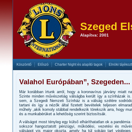
Szeged El
Alapítva: 2001
Köszöntő
Előszó
Charter Night és alapító tagok
Elnöki tájékoz
Valahol Európában”, Szegeden...
Már korábban írtunk arról, hogy a koronavírus járvány miatt na
Szinte minden művészetiág válságba került így a színházak i
sem, a Szegedi Nemzeti Színház is a válság szélére sodródo
tartani és így a nézők által fizetett bevételek teljesen elma
műhely ,akik komoly stábbal rendelkezik törekszik arra, hogy mun
és a munkabérüket a lehetőség szerint biztosítsák.
A válságot most tényleg egy külső elháríthatatlan ok a pandémia
sokszor hangoztatott pénzügyi, működési, vezetési és művé
válságot vis major okozta, amely ha túl sokáig tart végleges