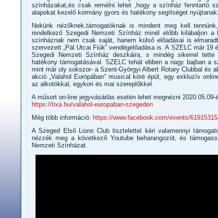
színházakat,és csak remélni lehet ,hogy a színház fenntartó s
alapokat kezelő kormány gyors és hatékony segítséget nyújtanak
Nekünk nézőknek,támogatóknak is mindent meg kell tennün
rendelkező Szegedi Nemzeti Színház minél előbb kilábaljon a 
színháznak nem csak saját, hanem külső előadásai is elmarad
szervezett „Pál Utcai Fiúk” vendégelőadása is. A SZELC már 19
Szegedi Nemzeti Színház deszkáira, s mindég sikerrel tette
hatékony támogatásával. SZELC tehát ebben a nagy bajban a szí
mint már oly sokszor- a Szent-Györgyi Albert Rotary Clubbal és 
akció „Valahol Európában” musical köré épül, egy exkluzív onli
az alkotókkal, egykori és mai szereplőkkel.
A műsort on-line jegyvásárlás esetén lehet megnézni 2020.05.09-é
https://tixa.hu/valahol-europaban-szegeden
Még több információ:
https://www.facebook.com/events/6191531
A Szeged Első Lions Club tisztelettel kéri valamennyi támogató
nézzék meg a következő Youtube beharangozót, és támogassá
Nemzeti Színházat.