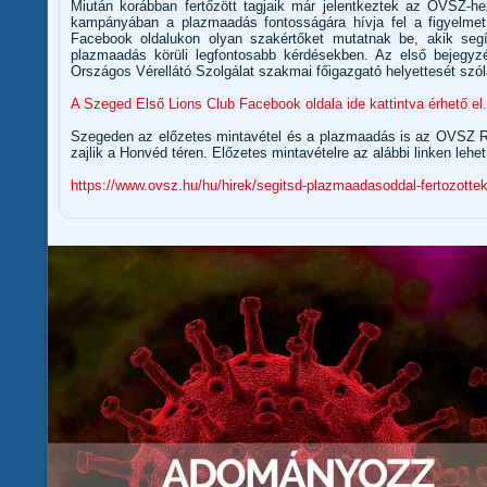
Miután korábban fertőzött tagjaik már jelentkeztek az OVSZ-h
kampányában a plazmaadás fontosságára hívja fel a figyelme
Facebook oldalukon olyan szakértőket mutatnak be, akik segí
plazmaadás körüli legfontosabb kérdésekben. Az első bejegyz
Országos Vérellátó Szolgálat szakmai főigazgató helyettesét szól
A Szeged Első Lions Club Facebook oldala ide kattintva érhető el.
Szegeden az előzetes mintavétel és a plazmaadás is az OVSZ Re
zajlik a Honvéd téren. Előzetes mintavételre az alábbi linken lehet
https://www.ovsz.hu/hu/hirek/segitsd-plazmaadasoddal-fertozotte