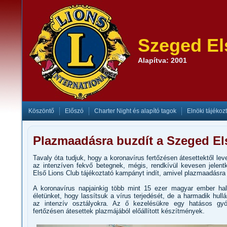
Szeged El
Alapítva: 2001
Köszöntő
Előszó
Charter Night és alapító tagok
Elnöki tájékoz
Plazmaadásra buzdít a Szeged El
Tavaly óta tudjuk, hogy a koronavírus fertőzésen átesettektől lev
az intenzíven fekvő betegnek, mégis, rendkívül kevesen jele
Első Lions Club tájékoztató kampányt indít, amivel plazmaadásra 
A koronavírus napjainkig több mint 15 ezer magyar ember hal
életünket, hogy lassítsuk a vírus terjedését, de a harmadik hul
az intenzív osztályokra. Az ő kezelésükre egy hatásos g
fertőzésen átesettek plazmájából előállított készítmények.