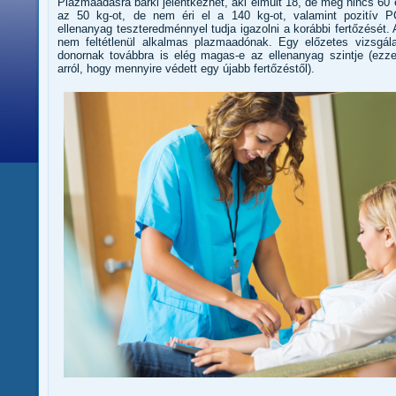
Plazmaadásra bárki jelentkezhet, aki elmúlt 18, de még nincs 60
az 50 kg-ot, de nem éri el a 140 kg-ot, valamint pozitív PC
ellenanyag teszteredménnyel tudja igazolni a korábbi fertőzését.
nem feltétlenül alkalmas plazmaadónak. Egy előzetes vizsgála
donornak továbbra is elég magas-e az ellenanyag szintje (ezz
arról, hogy mennyire védett egy újabb fertőzéstől).