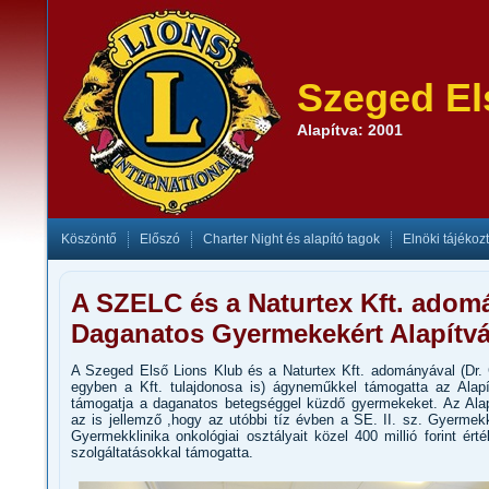
Szeged El
Alapítva: 2001
Köszöntő
Előszó
Charter Night és alapító tagok
Elnöki tájékoz
A SZELC és a Naturtex Kft. adom
Daganatos Gyermekekért Alapít
A Szeged Első Lions Klub és a Naturtex Kft. adományával (Dr. 
egyben a Kft. tulajdonosa is) ágyneműkkel támogatta az Alap
támogatja a daganatos betegséggel küzdő gyermekeket. Az Ala
az is jellemző ,hogy az utóbbi tíz évben a SE. II. sz. Gyermek
Gyermekklinika onkológiai osztályait közel 400 millió forint ér
szolgáltatásokkal támogatta.