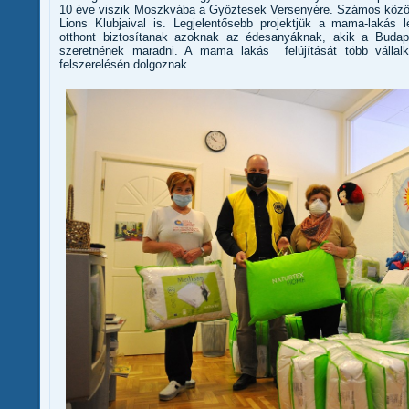
10 éve viszik Moszkvába a Győztesek Versenyére. Számos közös
Lions Klubjaival is. Legjelentősebb projektjük a mama-lakás l
otthont biztosítanak azoknak az édesanyáknak, akik a Budap
szeretnének maradni. A mama lakás felújítását több vállal
felszerelésén dolgoznak.