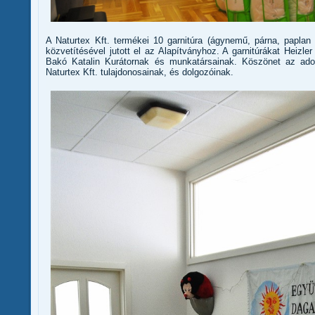
A Naturtex Kft. termékei 10 garnitúra (ágynemű, párna, paplan
közvetítésével jutott el az Alapítványhoz. A garnitúrákat Heizl
Bakó Katalin Kurátornak és munkatársainak. Köszönet az ado
Naturtex Kft. tulajdonosainak, és dolgozóinak.