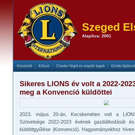
Szeged El
Alapítva: 2001
Köszöntő
Előszó
Charter Night és alapító tagok
Elnöki tájékoz
Sikeres LIONS év volt a 2022-2023-
meg a Konvenció küldöttei
2023. május 20-án, Kecskeméten volt a LION
Szövetsége 2022-2023 évének gazdálkodását és 
küldöttgyűlése (Konvenció). Hagyományokhoz híven e