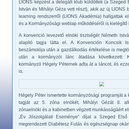
LIONS képzést a delegált klub küldöttek (a Szeged 
István és Mihályi Géza vett részt), akik az új LIONS 
learning rendszerről (LIONS Akadémia) hallgattak el
és a Kormányzósági weblap működéséről is kielégítő 
A konvenció levezető elnöki tisztségét Németh Istv
alapító tagja látta el. A Konvención Koncsik 
beszámolója után a gazdálkodás értékelése is megtört
után a kormányzói lánc átadása következett: K
kormányzó Hégely Péternek adta át a láncot, és ezze
is.
Hégely Péter ismertette kormányzósági programját a k
tagját az 5. zóna elnökét, Mihályi Gézát II. al
zónaelnöki és a kabinetben végzett munkásságáért el
„Év Jószolgálati Eseménye” díjat a Szeged Első
megrendezett Diabétesz Futás és egészségnap okán