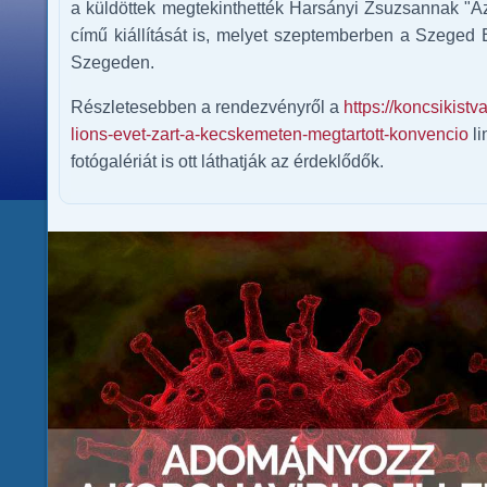
a küldöttek megtekinthették Harsányi Zsuzsannak "
című kiállítását is, melyet szeptemberben a Szeged 
Szegeden.
Részletesebben a rendezvényről a
https://koncsikistv
lions-evet-zart-a-kecskemeten-megtartott-konvencio
li
fotógalériát is ott láthatják az érdeklődők.