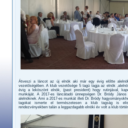
Átveszi a láncot az új elnök aki már egy évig előtte aleln
vezetőségében. A klub vezetősége 5 tagú tagja az elnök ,alelnö
évig a leköszönt elnök, (past president) hogy rutinjával, kap
munkáját. A 2017-es láncátadó ünnepségen Dr. Bródy János 
alelnöknek. Ami a 2017-es munkát illeti Dr. Bródy hagyományok
tagokat ismerte el természetesen a klub tagság is eli
rendezvényekben talán a leggazdagabb elnöki év volt a klub törté