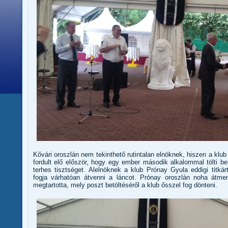
Kővári oroszlán nem tekinthető rutintalan elnöknek, hiszen a klu
fordult elő először, hogy egy ember második alkalommal tölti b
terhes tisztséget. Alelnöknek a klub Prónay Gyula eddigi titkár
fogja várhatóan átvenni a láncot. Prónay oroszlán noha átmene
megtartotta, mely poszt betöltéséről a klub ősszel fog dönteni.