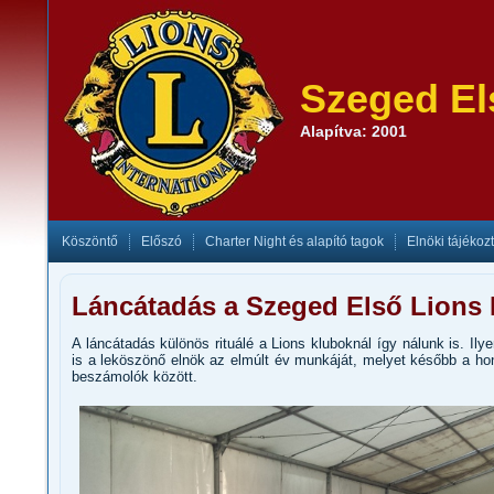
Szeged El
Alapítva: 2001
Köszöntő
Előszó
Charter Night és alapító tagok
Elnöki tájékoz
Láncátadás a Szeged Első Lions 
A láncátadás különös rituálé a Lions kluboknál így nálunk is. Ily
is a leköszönő elnök az elmúlt év munkáját, melyet később a hon
beszámolók között.