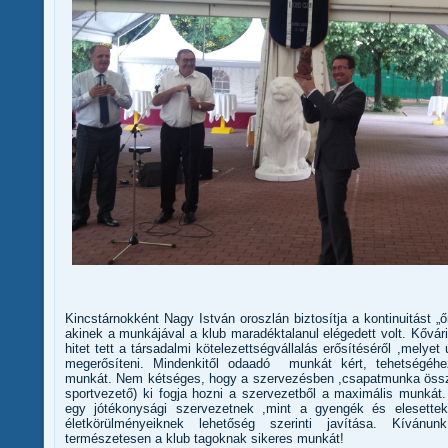
Kincstárnokként Nagy István oroszlán biztosítja a kontinuitást „
akinek a munkájával a klub maradéktalanul elégedett volt. Kővár
hitet tett a társadalmi kötelezettségvállalás erősítéséről ,melyet
megerősíteni. Mindenkitől odaadó munkát kért, tehetségéhe
munkát. Nem kétséges, hogy a szervezésben ,csapatmunka össz
sportvezető) ki fogja hozni a szervezetből a maximális munkát
egy jótékonysági szervezetnek ,mint a gyengék és elesettek
életkörülményeiknek lehetőség szerinti javítása. Kíván
természetesen a klub tagoknak sikeres munkát!