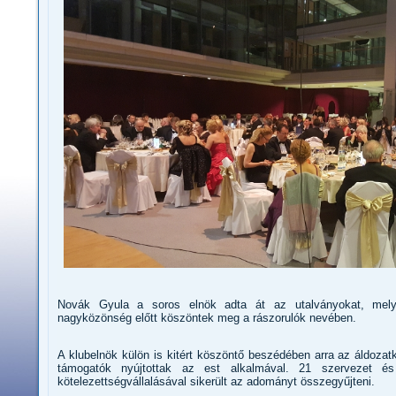
Novák Gyula a soros elnök adta át az utalványokat, mely
nagyközönség előtt köszöntek meg a rászorulók nevében.
A klubelnök külön is kitért köszöntő beszédében arra az áldoza
támogatók nyújtottak az est alkalmával. 21 szervezet é
kötelezettségvállalásával sikerült az adományt összegyűjteni.