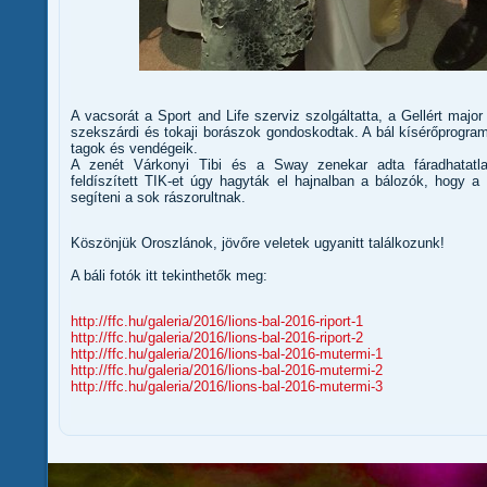
A vacsorát a Sport and Life szerviz szolgáltatta, a Gellért major
szekszárdi és tokaji borászok gondoskodtak. A bál kísérőprogram
tagok és vendégeik.
A zenét Várkonyi Tibi és a Sway zenekar adta fáradhatatla
feldíszített TIK-et úgy hagyták el hajnalban a bálozók, hogy a
segíteni a sok rászorultnak.
Köszönjük Oroszlánok, jövőre veletek ugyanitt találkozunk!
A báli fotók itt tekinthetők meg:
http://ffc.hu/galeria/2016/lions-bal-2016-riport-1
http://ffc.hu/galeria/2016/lions-bal-2016-riport-2
http://ffc.hu/galeria/2016/lions-bal-2016-mutermi-1
http://ffc.hu/galeria/2016/lions-bal-2016-mutermi-2
http://ffc.hu/galeria/2016/lions-bal-2016-mutermi-3