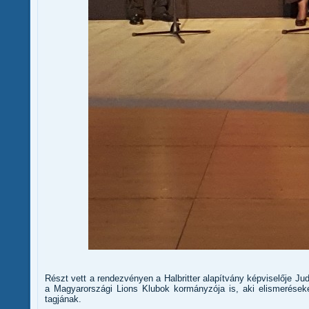
Részt vett a rendezvényen a Halbritter alapítvány képviselője Ju
a Magyarországi Lions Klubok kormányzója is, aki elismeréseke
tagjának.