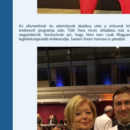
Az elismerések és adományok átadása után a műsorok köve
énekesnő programja után Tóth Vera nívós előadása már a
nagyérdeműt, bizonyítván azt, hogy Vera nem csak Magyar
legtehetségesebb énekesnője, hanem finom humora is páratlan.