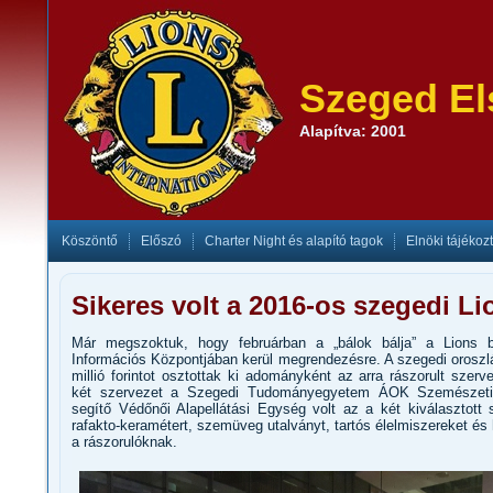
Szeged El
Alapítva: 2001
Köszöntő
Előszó
Charter Night és alapító tagok
Elnöki tájékoz
Sikeres volt a 2016-os szegedi Li
Már megszoktuk, hogy februárban a „bálok bálja” a Lions
Információs Központjában kerül megrendezésre. A szegedi oroszlá
millió forintot osztottak ki adományként az arra rászorult szer
két szervezet a Szegedi Tudományegyetem ÁOK Szemészeti 
segítő Védőnői Alapellátási Egység volt az a két kiválasztott 
rafakto-keramétert, szemüveg utalványt, tartós élelmiszereket és h
a rászorulóknak.