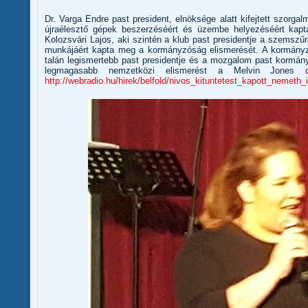
Dr. Varga Endre past president, elnöksége alatt kifejtett szorg
újraélesztő gépek beszerzéséért és üzembe helyezéséért kapt
Kolozsvári Lajos, aki szintén a klub past presidentje a szemszűrő
munkájáért kapta meg a kormányzóság elismerését. A kormányzó 
talán legismertebb past presidentje és a mozgalom past kormá
legmagasabb nemzetközi elismerést a Melvin Jones díja
http://webradio.hu/hirek/belfold/nivos_kituntetest_kapott_nemet