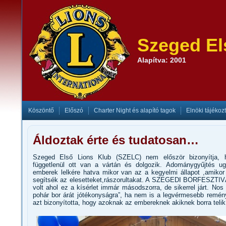
Szeged El
Alapítva: 2001
Köszöntő
Előszó
Charter Night és alapító tagok
Elnöki tájékoz
Áldoztak érte és tudatosan…
Szeged Első Lions Klub (SZELC) nem először bizonyítja, h
függetlenül ott van a vártán és dolgozik. Adománygyűjtés u
emberek lelkére hatva mikor van az a kegyelmi állapot ,amikor
segítsék az elesetteket,rászorultakat. A SZEGEDI BORFESZTI
volt ahol ez a kísérlet immár másodszorra, de sikerrel járt. Nos
pohár bor árát jótékonyságra”, ha nem is a legvérmesebb remén
azt bizonyította, hogy azoknak az embereknek akiknek borra telik 