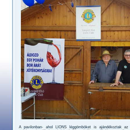
A pavilonban- ahol LIONS léggömböket is ajándékoztak az