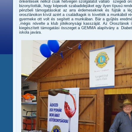
önkéntesek nélkül csak hétvégén szolgálatot vállaló szegedi oro
bizonyították, hogy képesek szabadidejüket egy ilyen típusú rend
pénzbeli támogatásokat az arra érdemeseknek és fújták a l
oroszlánokon kívül azért a családtagok is kivették a munkából r
gyermeke ott volt és segített a munkában. Bár a gyűjtés eredm
,mégis növelte a klub jótékonysági kasszáját. Az Oroszlánok
kiegészített támogatási összeget a GEMMA alapítvány a Diabe
iskola javára.