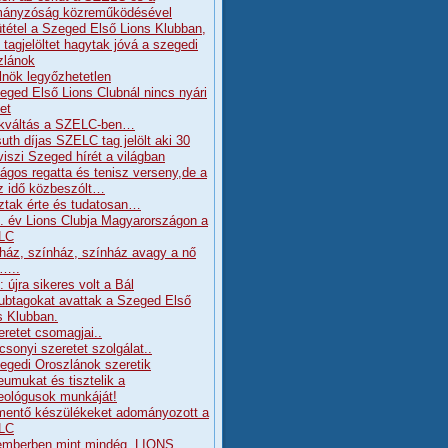
ányzóság közreműködésével
tétel a Szeged Első Lions Klubban,
j tagjelöltet hagytak jóvá a szegedi
zlánok
lnök legyőzhetetlen
eged Első Lions Clubnál nincs nyári
et
kváltás a SZELC-ben…
uth díjas SZELC tag jelölt aki 30
viszi Szeged hírét a világban
ágos regatta és tenisz verseny,de a
z idő közbeszólt…
ztak érte és tudatosan…
. év Lions Clubja Magyarországon a
LC
ház, színház, színház avagy a nő
a…..
 újra sikeres volt a Bál
lubtagokat avattak a Szeged Első
s Klubban.
eretet csomagjai..
csonyi szeretet szolgálat..
egedi Oroszlánok szeretik
umukat és tisztelik a
ológusok munkáját!
mentő készülékeket adományozott a
LC
mberben mint mindég, LIONS