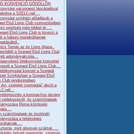
NS KONVENCIÓ GÖDÖLLŐN
konysági vacsoraest láncátadóval
ekötve a SZELC-nél….
konysági színházi előadások a
ed Első Lions Club szervezésében
ors segítség még többet ér…..
eged Első Lions Club is kiveszi a
ét a háború menekültjeinek
gatásából..
nics Tamás az év Lions díjasa..
jeződött a Szeged Első Lions Club
éti adományakciója…
 nagysikerű jótékonysági koncertet
vezett a Szeged Első Lions Club….
 jótékonysági koncert a Szegedi
eti Színházban a Szeged Első
s Club rendezésében
 évi „szeretet csomagjai” akció a
LC-nél…
retterjesztés a koronavírus járvány
ni védekezésről, és számítógépek
mányozása Roma közösség
mára….
b számítógépek és ösztöndíj
ányozása a tehetséges
orultaknak….
sztorna, mint ahogyan szoktuk…..
átadás helyett megtartás, valamint