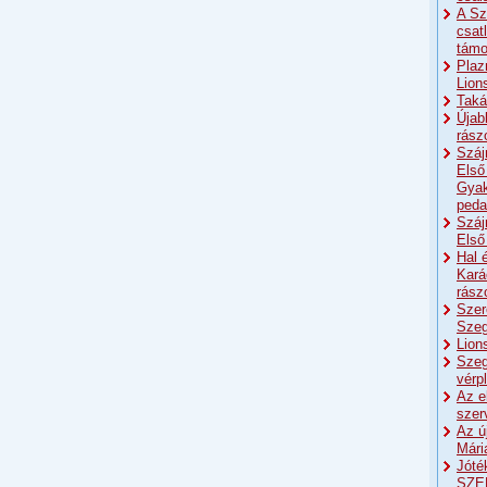
A Sz
csat
támo
Plaz
Lion
Taká
Újab
rász
Száj
Első
Gyak
peda
Száj
Első
Hal 
Kará
rász
Szer
Szeg
Lion
Szeg
vérp
Az e
szer
Az ú
Mári
Jóté
SZE