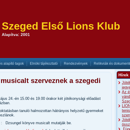
Szeged Első Lions Klub
Alapítva: 2001
és alapító tagok
Elnöki tájékoztató
Rendezvények
Relikviák és dokumen
Hírek
musicalt szerveznek a szegedi
Jóté
jegy
Az é
vánd
jus 24.-én 15.00 és 19.00 órakor két jótékonysági előadást
Szeg
ázban.
LION
teni
zoktatásban tanuló halmozottan hátrányos helyzetű gyermeket
oszlánok.
szer
Jóté
 : Dzsungel könyve musicalt mutatják be.
össz
„Füg