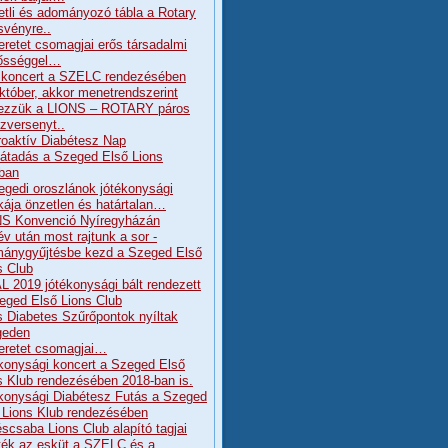
etli és adományozó tábla a Rotary
svényre..
eretet csomagjai erős társadalmi
lősséggel…
koncert a SZELC rendezésében
któber, akkor menetrendszerint
ezzük a LIONS – ROTARY páros
szversenyt..
Proaktív Diabétesz Nap
átadás a Szeged Első Lions
ban
egedi oroszlánok jótékonysági
ája önzetlen és határtalan…
S Konvenció Nyíregyházán
év után most rajtunk a sor -
ánygyűjtésbe kezd a Szeged Első
s Club
L 2019 jótékonysági bált rendezett
eged Első Lions Club
s Diabetes Szűrőpontok nyíltak
geden
eretet csomagjai…
konysági koncert a Szeged Első
s Klub rendezésében 2018-ban is.
konysági Diabétesz Futás a Szeged
 Lions Klub rendezésében
scsaba Lions Club alapító tagjai
tték az esküt a SZELC és a