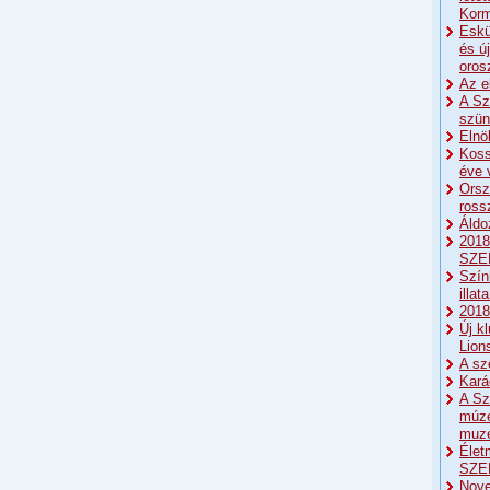
Korm
Eskü
és ú
oros
Az e
A Sz
szün
Elnö
Koss
éve 
Orsz
ross
Áldo
2018
SZE
Szín
illat
2018:
Új k
Lion
A sz
Kará
A Sz
múze
muze
Élet
SZE
Nove