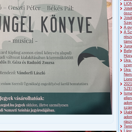
LIO
Jóté
össz
Jóté
Szeg
A gy
A Sz
rész
támo
Juro
Befe
Húsv
Újra
szer
Újra
Nemz
Lion
2021
SZE
Isme
elle
ado
szá
Újab
adom
rász
Teni
Lánc