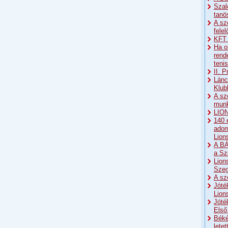
Szal
tanö
A sz
fele
KFT 
Ha o
rend
teni
II. 
Lánc
Klub
A sz
munk
LION
140 
adom
Lion
A BÁ
a Sz
Lion
Sze
A sz
Jóté
Lion
Jóté
Első
Béké
lete