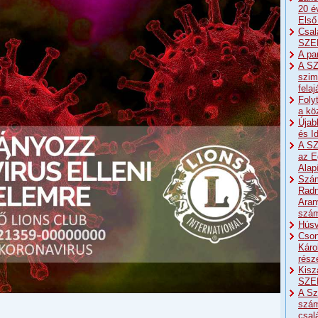
20 é
Első
Csal
SZE
A pa
A SZ
szim
fela
Foly
a kö
Újab
és I
A SZ
az E
Alap
Szám
Radn
Aran
szá
Húsv
Cson
Káro
részé
Kisz
SZE
A Sz
szám
csal