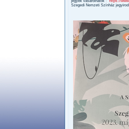
jegyek vásárolhatók :
https://www
Szegedi Nemzeti Színház jegyirod