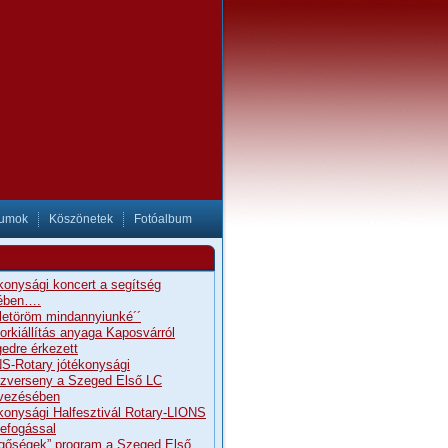
tumok
Köszönetek
Fotóalbum
konysági koncert a segítség
ében….
letöröm mindannyiunké´´
orkiállítás anyaga Kaposvárról
edre érkezett
S-Rotary jótékonysági
szverseny a Szeged Első LC
vezésében
konysági Halfesztivál Rotary-LIONS
efogással
gőségek” program a Szeged Első