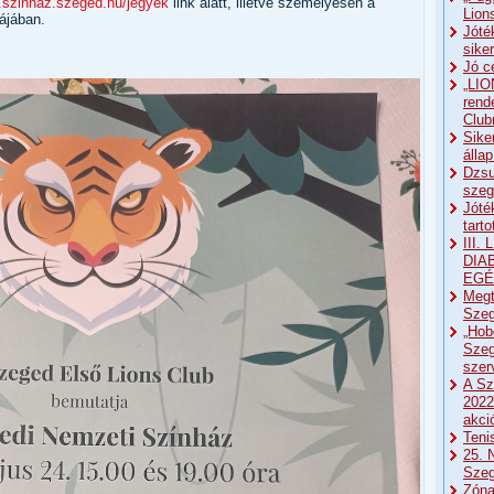
.szinhaz.szeged.hu/jegyek
link alatt, illetve személyesen a
Lion
ájában.
Jóté
sike
Jó c
„LIO
rend
Club
Sike
álla
Dzsu
szeg
Jóté
tart
III
DIA
EGÉ
Megt
Szeg
„Hob
Szeg
sze
A Sz
2022
akci
Teni
25. 
Sze
Zóna