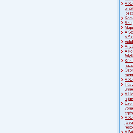
A Sz
elnö
jósz
Konv
Szeg
Máju
A Sz
a Sz
Vala
Anyá
A ko
foly
Köze
házi
Ózon
men
A Sz
Húsv
ünne
A Li
a já
Üzen
vona
egés
A Sz
járv
rész
A Bá