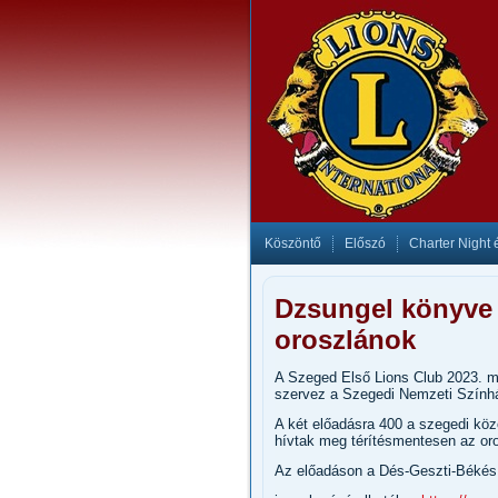
Köszöntő
Előszó
Charter Night 
Dzsungel könyve 
oroszlánok
A Szeged Első Lions Club 2023. má
szervez a Szegedi Nemzeti Szính
A két előadásra 400 a szegedi kö
hívtak meg térítésmentesen az or
Az előadáson a Dés-Geszti-Békés