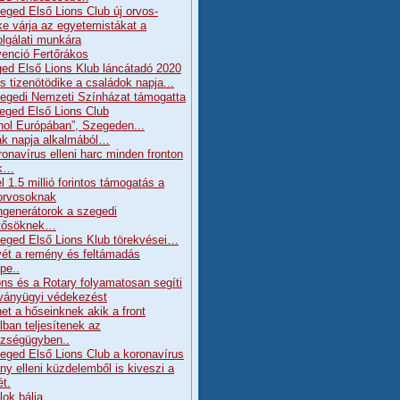
eged Első Lions Club új orvos-
ke várja az egyetemistákat a
olgálati munkára
enció Fertőrákos
ed Első Lions Klub láncátadó 2020
s tizenötödike a családok napja...
egedi Nemzeti Színházat támogatta
eged Első Lions Club
hol Európában”, Szegeden...
k napja alkalmából…
ronavírus elleni harc minden fronton
ik…
l 1.5 millió forintos támogatás a
orvosoknak
generátorok a szegedi
tősöknek…
eged Első Lions Klub törekvései…
ét a remény és feltámadás
pe..
ons és a Rotary folyamatosan segíti
rványügyi védekezést
et a hőseinknek akik a front
lban teljesítenek az
zségügyben..
eged Első Lions Club a koronavírus
ány elleni küzdelemből is kiveszi a
ét.
lok bálja….