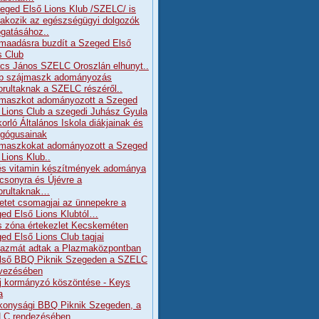
eged Első Lions Klub /SZELC/ is
lakozik az egészségügyi dolgozók
gatásához..
maadásra buzdít a Szeged Első
s Club
cs János SZELC Oroszlán elhunyt..
b szájmaszk adományozás
orultaknak a SZELC részéről..
maszkot adományozott a Szeged
 Lions Club a szegedi Juhász Gyula
orló Általános Iskola diákjainak és
gógusainak
maszkokat adományozott a Szeged
 Lions Klub..
és vitamin készítmények adománya
csonyra és Újévre a
orultaknak…
etet csomagjai az ünnepekre a
ed Első Lions Klubtól…
s zóna értekezlet Kecskeméten
ed Első Lions Club tagjai
lazmát adtak a Plazmaközpontban
lső BBQ Piknik Szegeden a SZELC
vezésében
j kormányzó köszöntése - Keys
a
konysági BBQ Piknik Szegeden, a
LC rendezésében