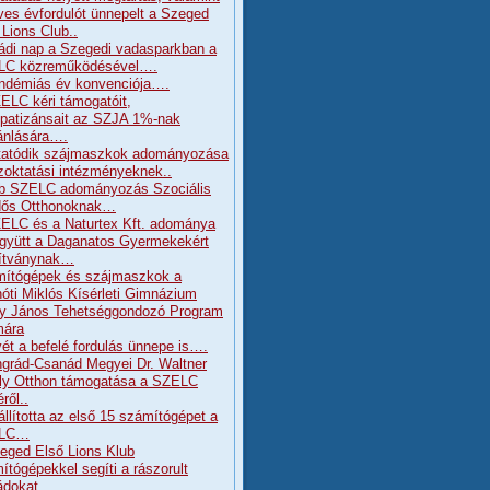
ves évfordulót ünnepelt a Szeged
 Lions Club..
ádi nap a Szegedi vadasparkban a
LC közreműködésével….
ndémiás év konvenciója….
ELC kéri támogatóit,
patizánsait az SZJA 1%-nak
jánlására….
tatódik szájmaszkok adományozása
zoktatási intézményeknek..
b SZELC adományozás Szociális
dős Otthonoknak…
ELC és a Naturtex Kft. adománya
gyütt a Daganatos Gyermekekért
ítványnak…
ítógépek és szájmaszkok a
óti Miklós Kísérleti Gimnázium
y János Tehetséggondozó Program
mára
ét a befelé fordulás ünnepe is….
grád-Csanád Megyei Dr. Waltner
ly Otthon támogatása a SZELC
ről..
állította az első 15 számítógépet a
LC…
eged Első Lions Klub
ítógépekkel segíti a rászorult
ádokat…