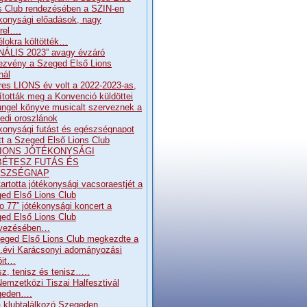
s Club rendezésében a SZIN-en
konysági előadások, nagy
rrel….
élokra költötték…
NÁLIS 2023” avagy évzáró
ezvény a Szeged Első Lions
nál
res LIONS év volt a 2022-2023-as,
pították meg a Konvenció küldöttei
ngel könyve musicalt szerveznek a
edi oroszlánok
konysági futást és egészségnapot
ott a Szeged Első Lions Club
. LIONS JÓTÉKONYSÁGI
BÉTESZ FUTÁS ÉS
SZSÉGNAP
artotta jótékonysági vacsoraestjét a
ed Első Lions Club
o 77” jótékonysági koncert a
ed Első Lions Club
rvezésében…
eged Első Lions Club megkezdte a
.évi Karácsonyi adományozási
óit…
sz, tenisz és tenisz…..
Nemzetközi Tiszai Halfesztivál
geden….
 klubtalálkozó Szegeden…