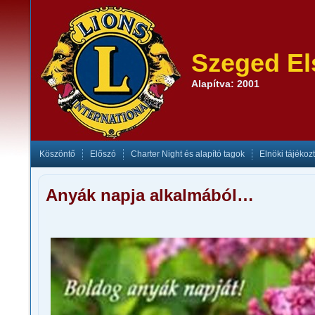
Szeged El
Alapítva: 2001
Köszöntő
Előszó
Charter Night és alapító tagok
Elnöki tájékoz
Anyák napja alkalmából…