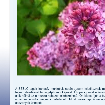
A SZELC tagok karitatív munkájuk során sosem feledkeznek me
teljes odaadással támogatják munkájukat. Ők pedig saját édesa
akik nélkül ez a munka nehezen elképzelhető. Ők biztosítják a b
oroszlán eltudja végezni feladatait. Most vasárnap ünnepe
asszonyok ünnepét.