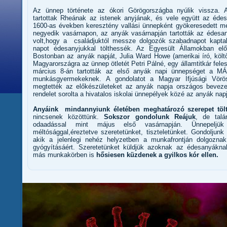
Az ünnep története az ókori Görögországba nyúlik vissza. 
tartottak Rheának az istenek anyjának, és vele együtt az édes
1600-as években keresztény vallási ünnepként gyökeresedett me
negyedik vasárnapon, az anyák vasárnapján tartották az édesa
volt,hogy a családjuktól messze dolgozók szabadnapot kapt
napot édesanyjukkal tölthessék. Az Egyesült Államokban el
Bostonban az anyák napját, Julia Ward Howe (amerikai író, köl
Magyarországra az ünnep ötletét Petri Pálné, egy államtitkár fel
március 8-án tartották az első anyák napi ünnepséget a MÁ
munkásgyermekeknek. A gondolatot a Magyar Ifjúsági Vörösk
megtették az előkészületeket az anyák napja országos beveze
rendelet sorolta a hivatalos iskolai ünnepélyek közé az anyák napj
Anyáink mindannyiunk életében meghatározó szerepet töl
nincsenek közöttünk.
Sokszor gondolunk Reájuk
, de tal
odaadással mint május első vasárnapján. Ünnepelj
méltósággal,éreztetve szeretetünket, tiszteletünket. Gondolju
akik a jelenlegi nehéz helyzetben a munkafrontján dolgozna
gyógyításáért. Szeretetünket küldjük azoknak az édesanyákna
más munkakörben is
hősiesen küzdenek a gyilkos kór ellen.