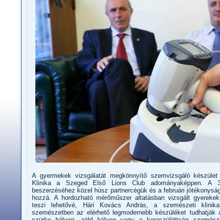
A gyermekek vizsgálatát megkönnyítő szemvizsgáló készület
Klinika a Szeged Első Lions Club adományaképpen. A 3,
beszerzéséhez közel húsz partnercégük és a februári jótékonysági 
hozzá. A hordozható mérőműszer altatásban vizsgált gyerek
teszi lehetővé, Hári Kovács András, a szemészeti klinik
szemészetben az elérhető legmodernebb készüléket tudhatják a
szürke hályog, zöld hályog vagy a koraszülöttség szemés