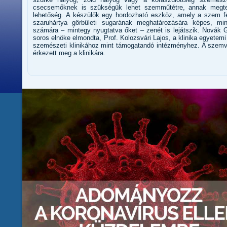
csecsemőknek is szükségük lehet szemműtétre, annak megte
lehetőség. A készülők egy hordozható eszköz, amely a szem fé
szaruhártya görbületi sugarának meghatározására képes, mi
számára – mintegy nyugtatva őket – zenét is lejátszik. Novák 
soros elnöke elmondta, Prof. Kolozsvári Lajos, a klinika egyetemi
szemészeti klinikához mint támogatandó intézményhez. A szemv
érkezett meg a klinikára.