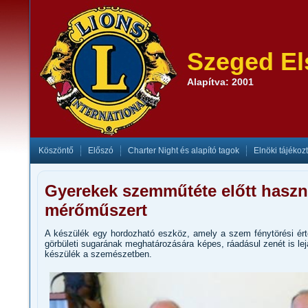
Szeged El
Alapítva: 2001
Köszöntő
Előszó
Charter Night és alapító tagok
Elnöki tájékoz
Gyerekek szemműtéte előtt haszná
mérőműszert
A készülék egy hordozható eszköz, amely a szem fénytörési ért
görbületi sugarának meghatározására képes, ráadásul zenét is le
készülék a szemészetben.