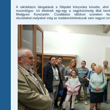
A raktárbázis látogatását a főépület könyvtára követte, aho
muzeológus- író életének egy-egy a nagyközönség által kevés
Medgyesi Konstantin. Csodálatos időskori szerelem le
részleteket,melyeket még az irodalomtörténészek sem nagyon is