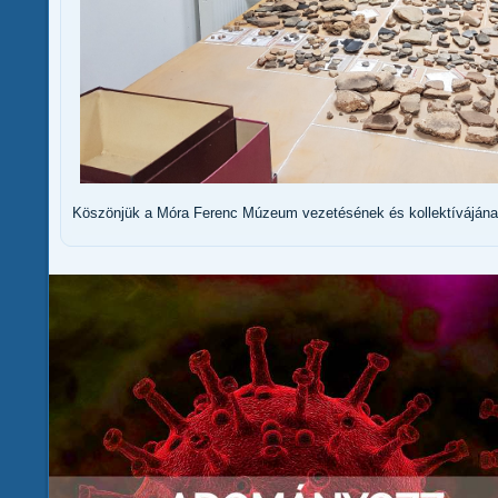
Köszönjük a Móra Ferenc Múzeum vezetésének és kollektívájának a