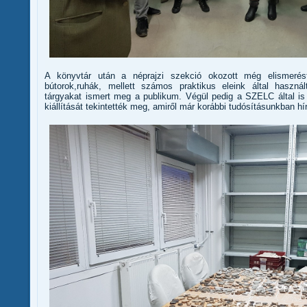
A könyvtár után a néprajzi szekció okozott még elismerés
bútorok,ruhák, mellett számos praktikus eleink által használ
tárgyakat ismert meg a publikum. Végül pedig a SZELC által is
kiállítását tekintették meg, amiről már korábbi tudósításunkban hí