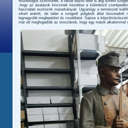
muzeológus szóvivőnek. A raktár bázist létét is alig ismerő szeg
,hogy az ásatások kincsinek kezelése a különböző cserépedén
használati eszközök maradványait. Ugyanúgy a természeti kiállít
sikert aratott, de talán a szegedi polgárok által összeadot
legnagyobb meglepetést és csodálatot. Sajnos a képzőművészeti 
már ott megfogadták az oroszlánok, hogy egy másik alkalommal v