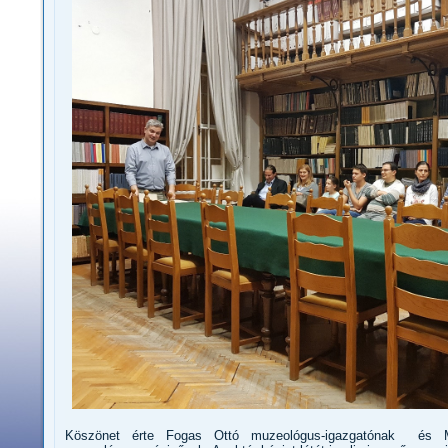
Köszönet érte Fogas Ottó muzeológus-igazgatónak és Me