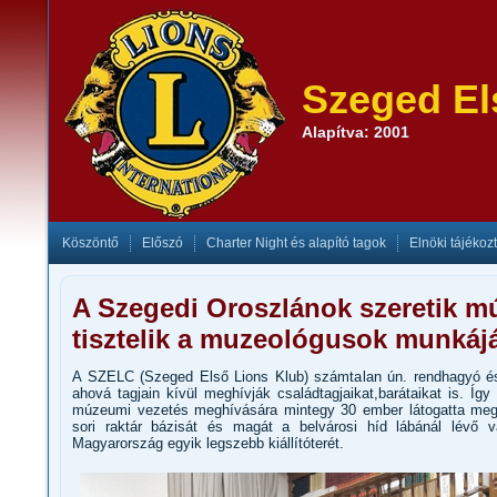
Szeged El
Alapítva: 2001
Köszöntő
Előszó
Charter Night és alapító tagok
Elnöki tájékoz
A Szegedi Oroszlánok szeretik 
tisztelik a muzeológusok munkájá
A SZELC (Szeged Első Lions Klub) számtalan ún. rendhagyó és
ahová tagjain kívül meghívják családtagjaikat,barátaikat is. Íg
múzeumi vezetés meghívására mintegy 30 ember látogatta me
sori raktár bázisát és magát a belvárosi híd lábánál lévő vá
Magyarország egyik legszebb kiállítóterét.