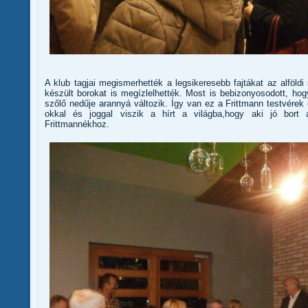
A klub tagjai megismerhették a legsikeresebb fajtákat az alföldi
készült borokat is megízlelhették. Most is bebizonyosodott, h
szőlő nedűje arannyá változik. Így van ez a Frittmann testvérek
okkal és joggal viszik a hírt a világba,hogy aki jó bort 
Frittmannékhoz.