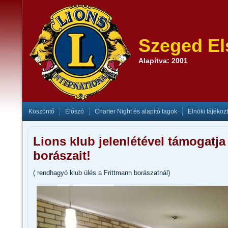
Szeged El
Alapítva: 2001
Köszöntő
Előszó
Charter Night és alapító tagok
Elnöki tájékoz
Lions klub jelenlétével támogatja
borászait!
( rendhagyó klub ülés a Frittmann borászatnál)