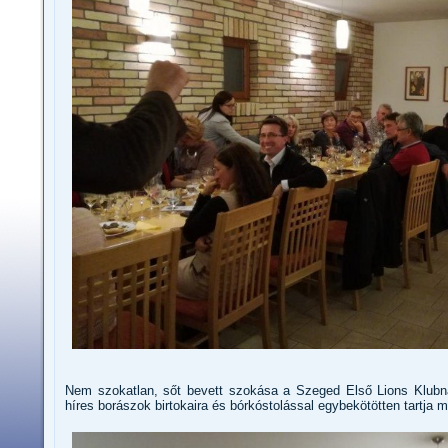
Nem szokatlan, sőt bevett szokása a Szeged Első Lions Klubn
híres borászok birtokaira és bórkóstolással egybekötötten tartja 