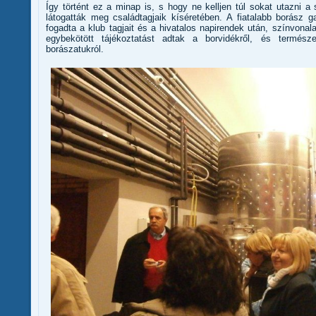
Így történt ez a minap is, s hogy ne kelljen túl sokat utazni a 
látogatták meg családtagjaik kíséretében. A fiatalabb borász 
fogadta a klub tagjait és a hivatalos napirendek után, színvona
egybekötött tájékoztatást adtak a borvidékről, és természe
borászatukról.