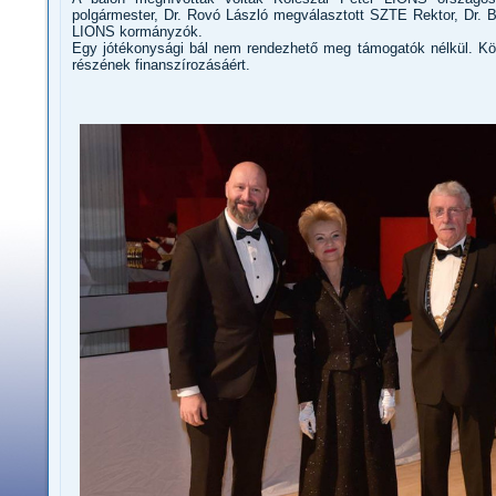
polgármester, Dr. Rovó László megválasztott SZTE Rektor, Dr. 
LIONS kormányzók.
Egy jótékonysági bál nem rendezhető meg támogatók nélkül. K
részének finanszírozásáért.