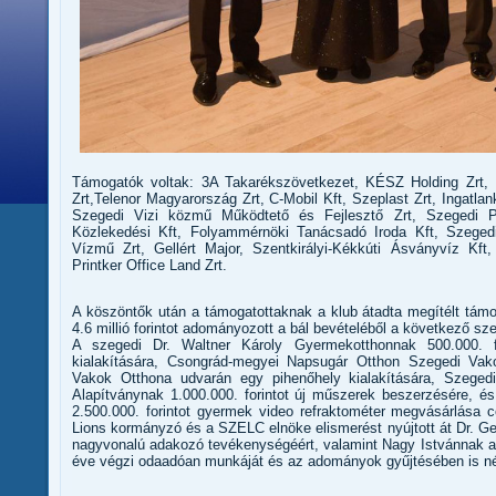
Támogatók voltak: 3A Takarékszövetkezet, KÉSZ Holding Zrt, 
Zrt,Telenor Magyarország Zrt, C-Mobil Kft, Szeplast Zrt, Ingatl
Szegedi Vizi közmű Működtető és Fejlesztő Zrt, Szegedi 
Közlekedési Kft, Folyammérnöki Tanácsadó Iroda Kft, Szeged
Vízmű Zrt, Gellért Major, Szentkirályi-Kékkúti Ásványvíz Kft,
Printker Office Land Zrt.
A köszöntők után a támogatottaknak a klub átadta megítélt tám
4.6 millió forintot adományozott a bál bevételéből a következő sz
A szegedi Dr. Waltner Károly Gyermekotthonnak 500.000. for
kialakítására, Csongrád-megyei Napsugár Otthon Szegedi Vako
Vakok Otthona udvarán egy pihenőhely kialakítására, Szegedi
Alapítványnak 1.000.000. forintot új műszerek beszerzésére, 
2.500.000. forintot gyermek video refraktométer megvásárlása 
Lions kormányzó és a SZELC elnöke elismerést nyújtott át Dr. Ge
nagyvonalú adakozó tevékenységéért, valamint Nagy Istvánnak a
éve végzi odaadóan munkáját és az adományok gyűjtésében is nél