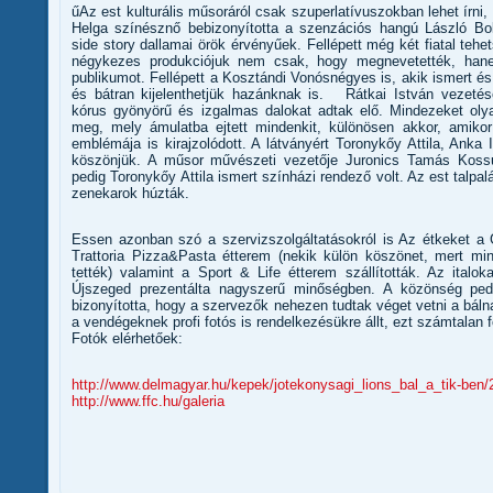
űAz est kulturális műsoráról csak szuperlatívuszokban lehet írni
Helga színésznő bebizonyította a szenzációs hangú László Bol
side story dallamai örök érvényűek. Fellépett még két fiatal te
négykezes produkciójuk nem csak, hogy megnevetették, hane
publikumot. Fellépett a Kosztándi Vonósnégyes is, akik ismert é
és bátran kijelenthetjük hazánknak is. Rátkai István vezeté
kórus gyönyörű és izgalmas dalokat adtak elő. Mindezeket olya
meg, mely ámulatba ejtett mindenkit, különösen akkor, amiko
emblémája is kirajzolódott. A látványért Toronykőy Attila, Anka Il
köszönjük. A műsor művészeti vezetője Juronics Tamás Kossut
pedig Toronykőy Attila ismert színházi rendező volt. Az est talpa
zenekarok húzták.
Essen azonban szó a szervizszolgáltatásokról is Az étkeket a 
Trattoria Pizza&Pasta étterem (nekik külön köszönet, mert min
tették) valamint a Sport & Life étterem szállították. Az italo
Újszeged prezentálta nagyszerű minőségben. A közönség pedi
bizonyította, hogy a szervezők nehezen tudtak véget vetni a bálna
a vendégeknek profi fotós is rendelkezésükre állt, ezt számtalan f
Fotók elérhetőek:
http://www.delmagyar.hu/kepek/jotekonysagi_lions_bal_a_tik-ben
http://www.ffc.hu/galeria