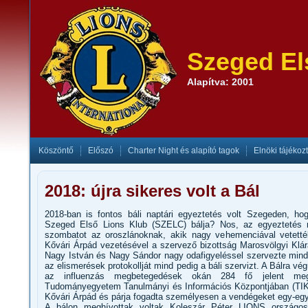
Szeged El
Alapítva: 2001
Köszöntő
Előszó
Charter Night és alapító tagok
Elnöki tájékoz
2018: újra sikeres volt a Bál
2018-ban is fontos báli naptári egyeztetés volt Szegeden, ho
Szeged Első Lions Klub (SZELC) bálja? Nos, az egyeztetés m
szombatot az oroszlánoknak, akik nagy vehemenciával vetett
Kővári Árpád vezetésével a szervező bizottság Marosvölgyi Klá
Nagy István és Nagy Sándor nagy odafigyeléssel szervezte mind a
az elismerések protokollját mind pedig a báli szervizt. A Bálra vég
az influenzás megbetegedések okán 284 fő jelent m
Tudományegyetem Tanulmányi és Információs Központjában (TIK)
Kővári Árpád és párja fogadta személyesen a vendégeket egy-egy
A bálon meghívottak voltak Koleszár Péter LIONS országo