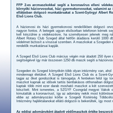
FFP 2-es arcmaszkokkal segíti a koronavírus elleni védek
környéki háziorvosokat, házi gyermekorvosokat, valamint az 
ellátásban dolgozó munkatársakat a Szent-Györgyi Albert R
Első Lions Club.
A háziorvosi és házi gyermekorvosi rendelőkben dolgozó or
nagyon fontos. A betegek ugyan elsősorban telefonon kérnek se
kell készülnie a védekezésre, ha személyesen jelenek meg ná
Albert Rotary Club Szeged által hétfőn átadásra kerülő 1000
védelmet biztosít a vírussal szemben. A maszkokat a Szegeden 
rendelők munkatársai kapják.
A Szeged Első Lions Club március végén már átadott 250 ilyen
segítségével így már összesen 1250 db maszk segíti a háziorvo
Szegeden és Szeged környékén több olyan intézmény van, ahol s
mindennapi életüket. A Szeged Első Lions Club és a Szent-Gy
tagjai az őket gondozókat is támogatja. A fentieken felül így 
maszkot kapnak az idősek tartós bentlakásos otthonaiban dolgo
kaptak több mint ezer darab mosható maszkot a két szervezett
készített. Mint ismeretes, a SZGYF Csongrád megyei Vakok o
kimutatták a koronavírust, így az adomány nekik most különösen 
ebbe az adományozási körbe a Szegedi Kistérség Többcélú T
Intézmény hajléktalanokat ellátó dolgozói is bekerültek, így most 
Az eddigi adományként átadott védőmaszkok értéke beszerzési