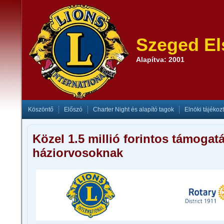
Szeged El
Alapítva: 2001
Köszöntő
Előszó
Charter Night és alapító tagok
Elnöki tájékoz
Közel 1.5 millió forintos támogat
háziorvosoknak