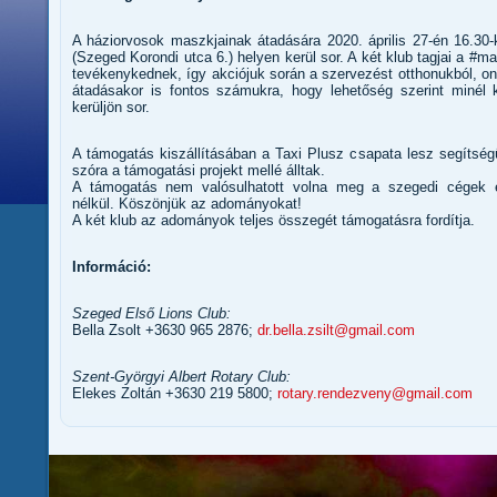
A háziorvosok maszkjainak átadására 2020. április 27-én 16.30
(Szeged Korondi utca 6.) helyen kerül sor. A két klub tagjai a #ma
tevékenykednek, így akciójuk során a szervezést otthonukból, 
átadásakor is fontos számukra, hogy lehetőség szerint minél
kerüljön sor.
A támogatás kiszállításában a Taxi Plusz csapata lesz segítség
szóra a támogatási projekt mellé álltak.
A támogatás nem valósulhatott volna meg a szegedi cégek
nélkül. Köszönjük az adományokat!
A két klub az adományok teljes összegét támogatásra fordítja.
Információ:
Szeged Első Lions Club:
Bella Zsolt +3630 965 2876;
dr.bella.zsilt@gmail.com
Szent-Györgyi Albert Rotary Club:
Elekes Zoltán +3630 219 5800;
rotary.rendezveny@gmail.com