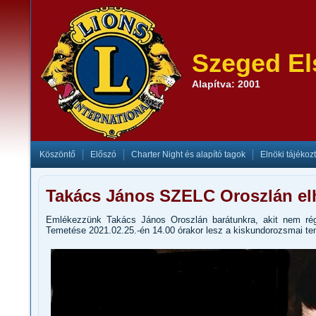
Szeged El
Alapítva: 2001
Köszöntő
Előszó
Charter Night és alapító tagok
Elnöki tájékoz
Takács János SZELC Oroszlán elh
Emlékezzünk Takács János Oroszlán barátunkra, akit nem régi
Temetése 2021.02.25.-én 14.00 órakor lesz a kiskundorozsmai t