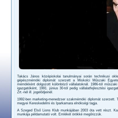
Takács János középiskolai tanulmányai során technikusi okl
gépészmérnöki diplomát szerzett a Miskolci Műszaki Egyetem
mérnökként dolgozott különböző vállalatoknál. 1986-tól műszak
igazgatóként, 1991. június 30-tól pedig vállalatfejlesztési iga
Zrt.-nél ill. jogelődjeinél.
1992-ben marketing-menedzser szakmérnöki diplomát szerzett. T
megyei Kereskedelmi és Iparkamara elnökségi tagja.
A Szeged Első Lions Klub munkájában 2003 óta vett részt. Kari
munkája példamutató volt. Emlékét örökké megőrizzük.